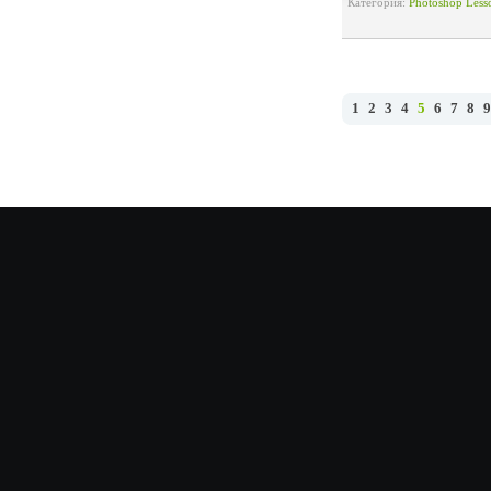
Категория:
Photoshop Less
1
2
3
4
5
6
7
8
9