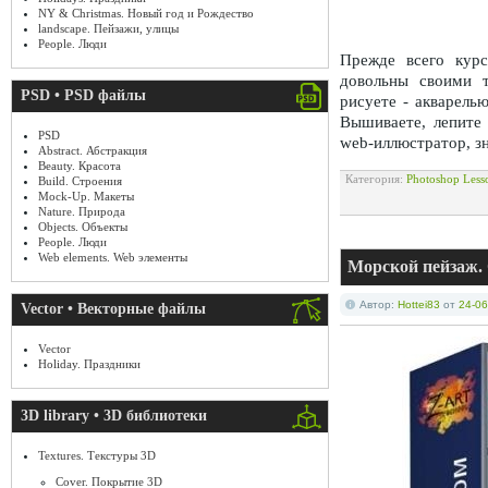
NY & Christmas. Новый год и Рождество
landscape. Пейзажи, улицы
People. Люди
Прежде всего курс
довольны своими 
PSD • PSD файлы
рисуете - акварель
Вышиваете, лепите 
PSD
web-иллюстратор, зн
Abstract. Абстракция
Beauty. Красота
Категория:
Photoshop Less
Build. Строения
Mock-Up. Макеты
Nature. Природа
Objects. Объекты
People. Люди
Web elements. Web элементы
Морской пейзаж. 
Автор:
Hottei83
от
24-06
Vector • Векторные файлы
Vector
Holiday. Праздники
3D library • 3D библиотеки
Textures. Текстуры 3D
Cover. Покрытие 3D