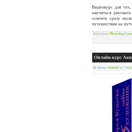
Видеокурс для тех, 
научиться рисовать
освоите сразу неск
путешествия на пут
Категория:
Photoshop Less
Онлайн-курс Аква
Автор:
Hottei83
от
7-04-