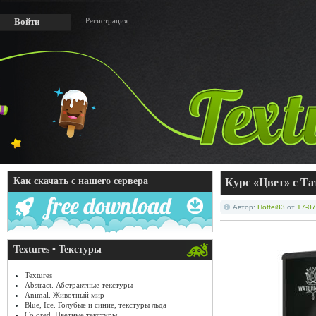
Регистрация
Войти
Как скачать с нашего сервера
Курс «Цвет» с Та
Автор:
Hottei83
от
17-07
Textures • Текстуры
Textures
Abstract. Абстрактные текстуры
Animal. Животный мир
Blue, Ice. Голубые и синие, текстуры льда
Colored. Цветные текстуры