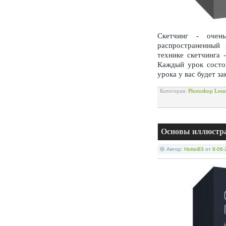
Скетчинг - очен
распространенный 
технике скетчинга 
Каждый урок состои
урока у вас будет з
Категория:
Photoshop Less
Основы иллюстра
Автор:
Hottei83
от
8-06-