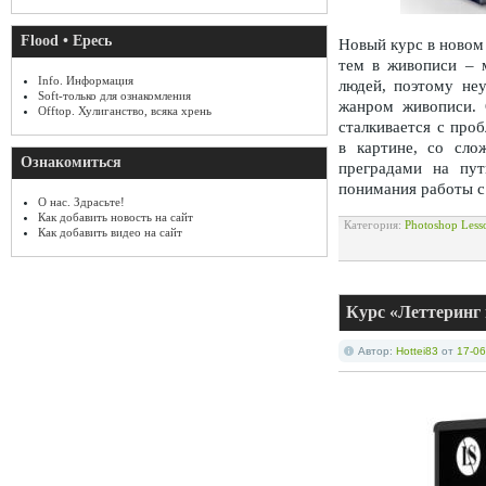
Flood • Ересь
Новый курс в новом
тем в живописи – 
Info. Информация
людей, поэтому неу
Soft-только для ознакомления
жанром живописи. 
Offtop. Хулиганство, всяка хрень
сталкивается с про
в картине, со сло
Ознакомиться
преградами на пу
понимания работы с
О нас. Здрасьте!
Как добавить новость на сайт
Категория:
Photoshop Less
Как добавить видео на сайт
Курс «Леттеринг н
Автор:
Hottei83
от
17-06