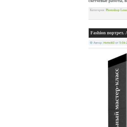
скетчевые работы, 
Категория:
Photoshop Less
Fashion портрет.
Автор:
Hottei83
от
5-04-