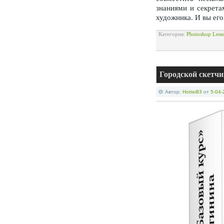
знаниями и секрета
художника. И вы ег
Категория:
Photoshop Less
Городской скетчи
Автор:
Hottei83
от
5-04-