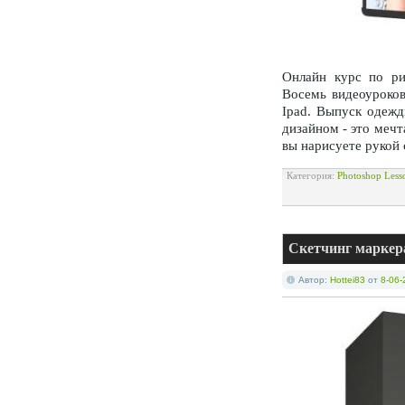
Онлайн курс по ри
Восемь видеоуроков
Ipad. Выпуск одежд
дизайном - это мечт
вы нарисуете рукой
Категория:
Photoshop Less
Скетчинг маркер
Автор:
Hottei83
от
8-06-