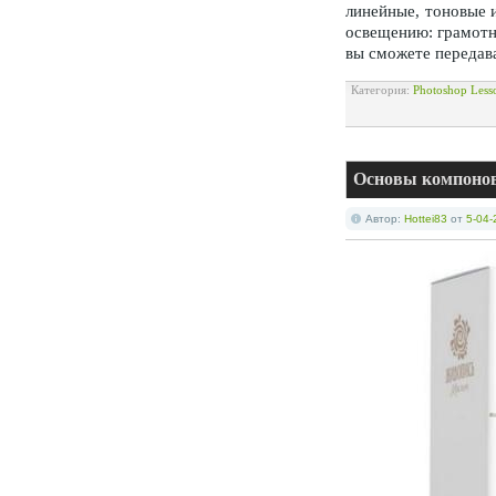
линейные, тоновые 
освещению: грамотн
вы сможете передав
Категория:
Photoshop Less
Основы компоновк
Автор:
Hottei83
от
5-04-