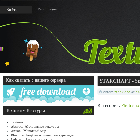
Регистрация
Войти
Как скачать с нашего сервера
STARCRAFT - Spee
Автор:
Yana Shoo
от
5-
Категория:
Photosho
Textures • Текстуры
Textures
Abstract. Абстрактные текстуры
Animal. Животный мир
Blue, Ice. Голубые и синие, текстуры льда
Colored. Цветные текстуры