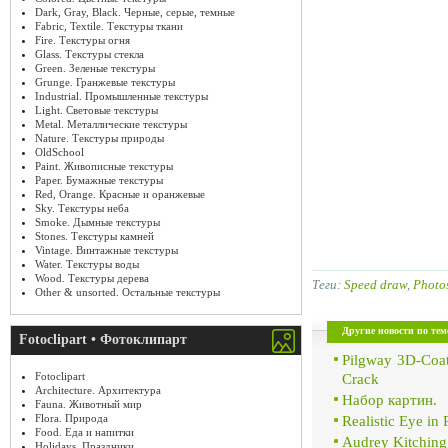
Dark, Gray, Black. Черные, серые, темные
Fabric, Textile. Текстуры ткани
Fire. Текстуры огня
Glass. Текстуры стекла
Green. Зеленые текстуры
Grunge. Гранжевые текстуры
Industrial. Промышленные текстуры
Light. Световые текстуры
Metal. Металлические текстуры
Nature. Текстуры природы
OldSchool
Paint. Живописные текстуры
Paper. Бумажные текстуры
Red, Orange. Красные и оранжевые
Sky. Текстуры неба
Smoke. Дымные текстуры
Stones. Текстуры камней
Vintage. Винтажные текстуры
Water. Текстуры воды
Wood. Текстуры дерева
Теги:
Speed draw
,
Photo
Other & unsorted. Остальные текстуры
Другие новости по тем
Fotoclipart • Фотоклипарт
Pilgway 3D-Coa
Fotoclipart
Crack
Architecture. Архитектура
Набор картин.
Fauna. Животный мир
Flora. Природа
Realistic Eye in
Food. Еда и напитки
Audrey Kitching
Holidays. Праздники