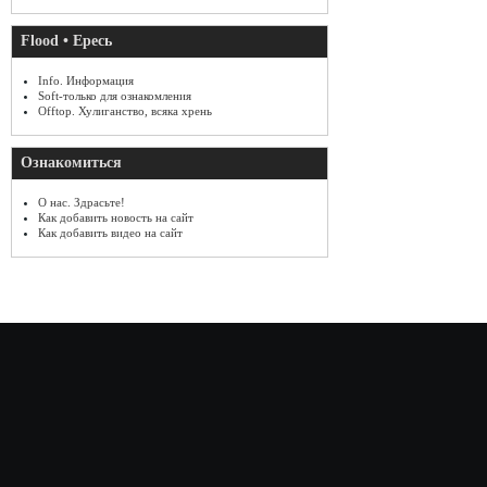
Flood • Ересь
Info. Информация
Soft-только для ознакомления
Offtop. Хулиганство, всяка хрень
Ознакомиться
О нас. Здрасьте!
Как добавить новость на сайт
Как добавить видео на сайт