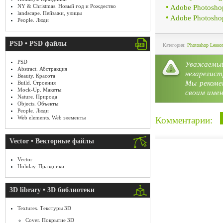
NY & Christmas. Новый год и Рождество
Adobe Photoshop 
landscape. Пейзажи, улицы
Adobe Photosho
People. Люди
PSD • PSD файлы
Категория:
Photoshop Lesso
PSD
Уважае
Abstract. Абстракция
незарегист
Beauty. Красота
Мы рекоме
Build. Строения
Mock-Up. Макеты
своим имен
Nature. Природа
Objects. Объекты
People. Люди
Web elements. Web элементы
Комментарии:
Vector • Векторные файлы
Vector
Holiday. Праздники
3D library • 3D библиотеки
Textures. Текстуры 3D
Cover. Покрытие 3D