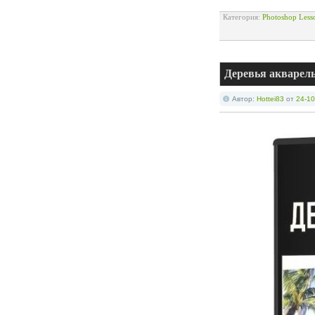
Категория:
Photoshop Less
Деревья акварель
Автор:
Hottei83
от
24-10