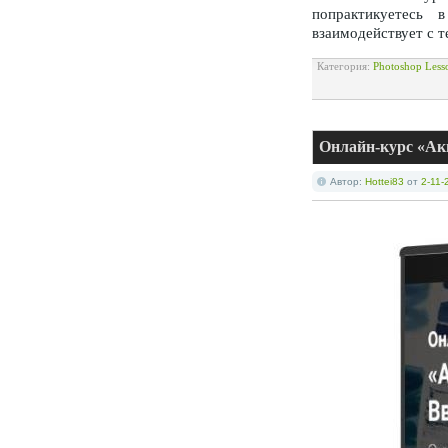
попрактикуетесь
взаимодействует с т
Категория:
Photoshop Less
Онлайн-курс «Ак
Автор:
Hottei83
от
2-11-