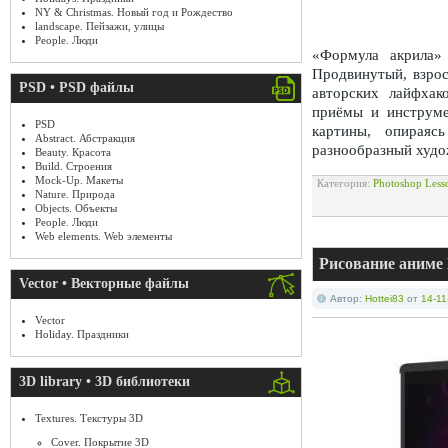
NY & Christmas. Новый год и Рождество
landscape. Пейзажи, улицы
People. Люди
«Формула акрила»
Продвинутый, взрос
PSD • PSD файлы
авторских лайфхак
приёмы и инструме
PSD
картины, опираяс
Abstract. Абстракция
разнообразный худо
Beauty. Красота
Build. Строения
Mock-Up. Макеты
Категория:
Photoshop Less
Nature. Природа
Objects. Объекты
People. Люди
Web elements. Web элементы
Рисование аниме D
Vector • Векторные файлы
Автор:
Hottei83
от
14-11
Vector
Holiday. Праздники
3D library • 3D библиотеки
Textures. Текстуры 3D
Cover. Покрытие 3D