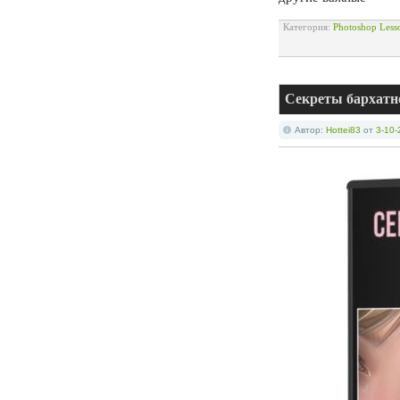
Категория:
Photoshop Less
Секреты бархатно
Автор:
Hottei83
от
3-10-