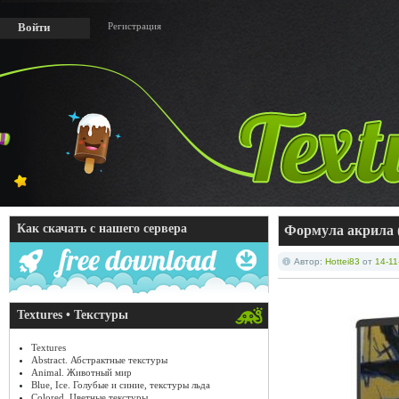
Регистрация
Войти
Как скачать с нашего сервера
Формула акрила (
Автор:
Hottei83
от
14-11
Textures • Текстуры
Textures
Abstract. Абстрактные текстуры
Animal. Животный мир
Blue, Ice. Голубые и синие, текстуры льда
Colored. Цветные текстуры