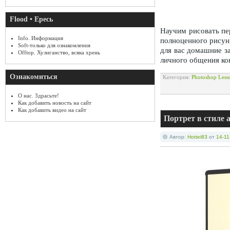
Flood • Ересь
Научим рисовать пе
Info. Информация
полноценного рисун
Soft-только для ознакомления
для вас домашние за
Offtop. Хулиганство, всяка хрень
личного общения ко
Ознакомиться
Категория:
Photoshop Less
О нас. Здрасьте!
Как добавить новость на сайт
Как добавить видео на сайт
Портрет в стиле а
Автор:
Hottei83
от
14-11