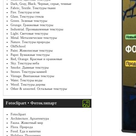
Dark, Gray, Black. Черные, серые, темные
Fabric, Textile. Текстуры ткани
Fire. Текстуры огня
Glass. Текстуры стекла
Green. Зеленые текстуры
Grunge. Гранжевые текстуры
Industrial. Промышленные текстуры
Light. Световые текстуры
Metal. Металлические текстуры
Nature. Текстуры природы
OldSchool
Paint. Живописные текстуры
Paper. Бумажные текстуры
Red, Orange. Красные и оранжевые
Sky. Текстуры неба
Smoke. Дымные текстуры
Stones. Текстуры камней
Vintage. Винтажные текстуры
Water. Текстуры воды
Wood. Текстуры дерева
Other & unsorted. Остальные текстуры
Fotoclipart • Фотоклипарт
Fotoclipart
Architecture. Архитектура
Fauna. Животный мир
Flora. Природа
Food. Еда и напитки
Holidays. Праздники