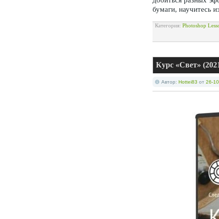
бумаги, научитесь и
Категория:
Photoshop Less
Курс «Свет» (202
Автор:
Hottei83
от
26-10