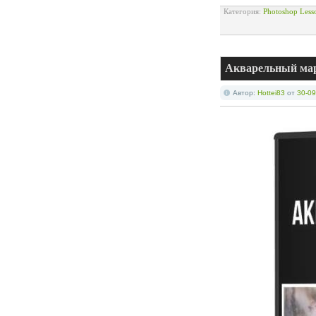
Категория:
Photoshop Less
Акварельный мар
Автор:
Hottei83
от
30-09