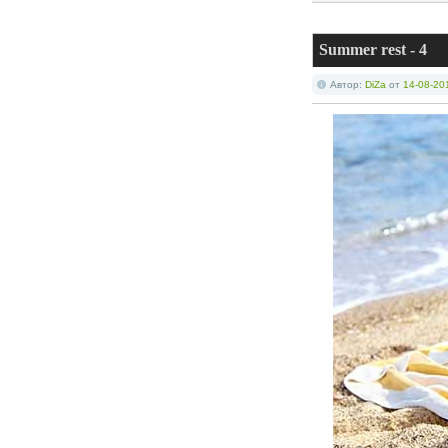
Summer rest - 4
Автор:
DiZa
от
14-08-20