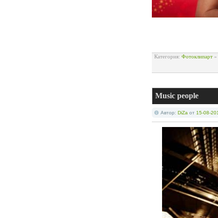
Категория:
Фотоклипарт
Music people
Автор:
DiZa
от
15-08-20