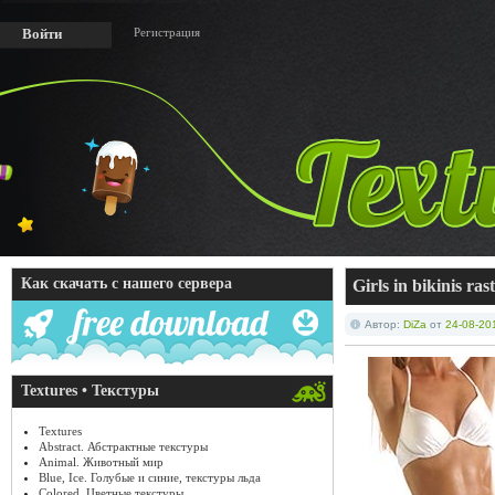
Регистрация
Войти
Как скачать с нашего сервера
Girls in bikinis ras
Автор:
DiZa
от
24-08-20
Textures • Текстуры
Textures
Abstract. Абстрактные текстуры
Animal. Животный мир
Blue, Ice. Голубые и синие, текстуры льда
Colored. Цветные текстуры