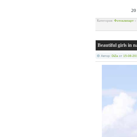
20
Категория:
Фотоклипарт
Beautiful girls in n
Автор:
DiZa
от
15-08-20