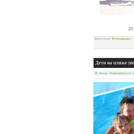
25
Категория:
Фотоклипарт
Дети на пляже (п
Автор:
shadowmoon
от