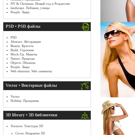
NY & Christmas. Новый год и Рождество
landscape. Пейзажи, улицы
People. Люди
PSD • PSD файлы
PSD
Abstract. Абстракция
Beauty. Красота
Build. Строения
Mock-Up. Макеты
Nature. Природа
Objects. Объекты
People. Люди
Web elements. Web элементы
Vector • Векторные файлы
Vector
Holiday. Праздники
3D library • 3D библиотеки
Textures. Текстуры 3D
Cover. Покрытие 3D