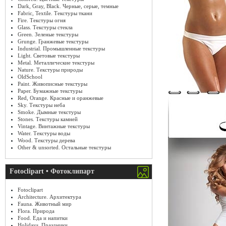
Dark, Gray, Black. Черные, серые, темные
Fabric, Textile. Текстуры ткани
Fire. Текстуры огня
Glass. Текстуры стекла
Green. Зеленые текстуры
Grunge. Гранжевые текстуры
Industrial. Промышленные текстуры
Light. Световые текстуры
Metal. Металлические текстуры
Nature. Текстуры природы
OldSchool
Paint. Живописные текстуры
Paper. Бумажные текстуры
Red, Orange. Красные и оранжевые
Sky. Текстуры неба
Smoke. Дымные текстуры
Stones. Текстуры камней
Vintage. Винтажные текстуры
Water. Текстуры воды
Wood. Текстуры дерева
Other & unsorted. Остальные текстуры
Fotoclipart • Фотоклипарт
Fotoclipart
Architecture. Архитектура
Fauna. Животный мир
Flora. Природа
Food. Еда и напитки
Holidays. Праздники