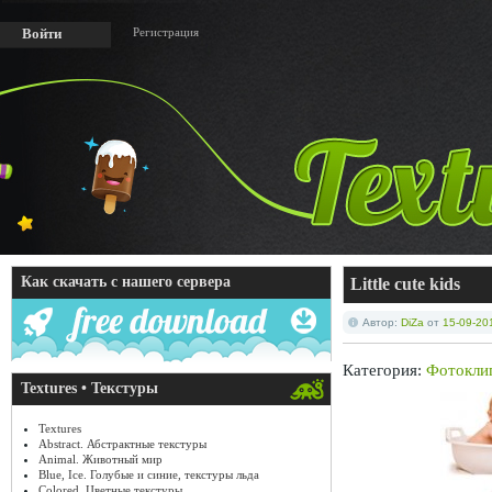
Регистрация
Войти
Как скачать с нашего сервера
Little cute kids
Автор:
DiZa
от
15-09-20
Категория:
Фотокли
Textures • Текстуры
Textures
Abstract. Абстрактные текстуры
Animal. Животный мир
Blue, Ice. Голубые и синие, текстуры льда
Colored. Цветные текстуры