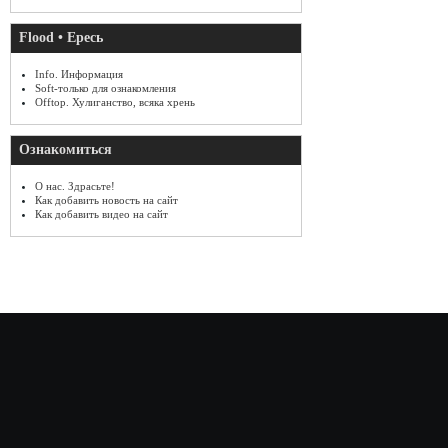
Flood • Ересь
Info. Информация
Soft-только для ознакомления
Offtop. Хулиганство, всяка хрень
Ознакомиться
О нас. Здрасьте!
Как добавить новость на сайт
Как добавить видео на сайт