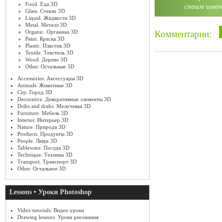
Food. Еда 3D
своим имен
Glass. Стекло 3D
Liquid. Жидкости 3D
Metal. Металл 3D
Комментарии:
Organic. Органика 3D
Paint. Краска 3D
Plastic. Пластик 3D
Textile. Текстиль 3D
Wood. Дерево 3D
Other. Остальные 3D
Accessories. Аксессуары 3D
Animals. Животные 3D
City. Город 3D
Decorative. Декоративные элементы 3D
Dribs and drabs. Мелочевка 3D
Furniture. Мебель 3D
Interior. Интерьер 3D
Nature. Природа 3D
Products. Продукты 3D
People. Люди 3D
Tableware. Посуда 3D
Technique. Техника 3D
Transport. Транспорт 3D
Other. Остальное 3D
Lessons • Уроки Photoshop
Video tutorials. Видео уроки
Drawing lessons. Уроки рисования