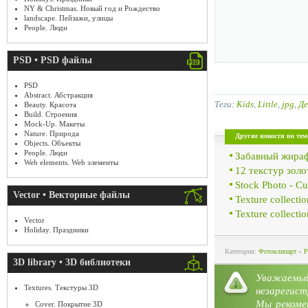
NY & Christmas. Новый год и Рождество
landscape. Пейзажи, улицы
People. Люди
PSD • PSD файлы
PSD
Abstract. Абстракция
Теги:
Kids
,
Little
,
jpg
,
Д
Beauty. Красота
Build. Строения
Mock-Up. Макеты
Nature. Природа
Другие новости по тем
Objects. Объекты
People. Люди
Забавный жираф
Web elements. Web элементы
12 текстур золо
Stock Photo - C
Vector • Векторные файлы
Texture collecti
Texture collecti
Vector
Holiday. Праздники
Категория:
Фотоклипарт
»
P
3D library • 3D библиотеки
Уважае
Textures. Текстуры 3D
незарегист
Мы рекоме
Cover. Покрытие 3D