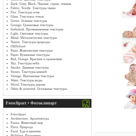
Dark, Gray, Black. Черные, серые, темные
Fabric, Textile. Текстуры ткани
Fire. Текстуры огня
Glass. Текстуры стекла
Green. Зеленые текстуры
Grunge. Гранжевые текстуры
Industrial. Промышленные текстуры
Light. Световые текстуры
Metal. Металлические текстуры
Nature. Текстуры природы
OldSchool
Paint. Живописные текстуры
Paper. Бумажные текстуры
Red, Orange. Красные и оранжевые
Sky. Текстуры неба
Smoke. Дымные текстуры
Stones. Текстуры камней
Vintage. Винтажные текстуры
Water. Текстуры воды
Wood. Текстуры дерева
Other & unsorted. Остальные текстуры
Fotoclipart • Фотоклипарт
Fotoclipart
Architecture. Архитектура
Fauna. Животный мир
Flora. Природа
Food. Еда и напитки
Holidays. Праздники