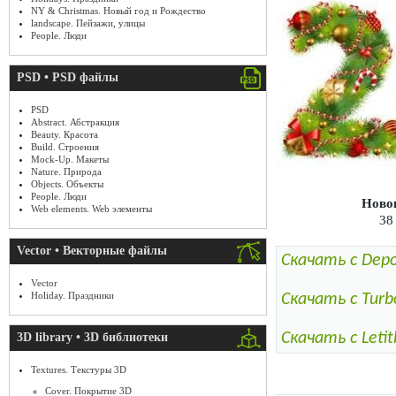
NY & Christmas. Новый год и Рождество
landscape. Пейзажи, улицы
People. Люди
PSD • PSD файлы
PSD
Abstract. Абстракция
Beauty. Красота
Build. Строения
Mock-Up. Макеты
Nature. Природа
Objects. Объекты
People. Люди
Ново
Web elements. Web элементы
38
Vector • Векторные файлы
Скачать с Depos
Vector
Holiday. Праздники
Скачать с Turb
Скачать с Letit
3D library • 3D библиотеки
Textures. Текстуры 3D
Cover. Покрытие 3D