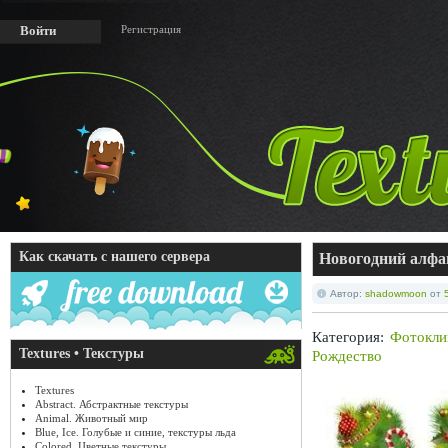
Регистрация
Войти
Как скачать с нашего сервера
Новогодний алфа
Автор:
shadowmoon
от
Категория:
Фотокли
Textures • Текстуры
Рождество
Textures
Abstract. Абстрактные текстуры
Animal. Животный мир
Blue, Ice. Голубые и синие, текстуры льда
Colored. Цветные текстуры