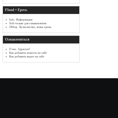
Flood • Ересь
Info. Информация
Soft-только для ознакомления
Offtop. Хулиганство, всяка хрень
Ознакомиться
О нас. Здрасьте!
Как добавить новость на сайт
Как добавить видео на сайт