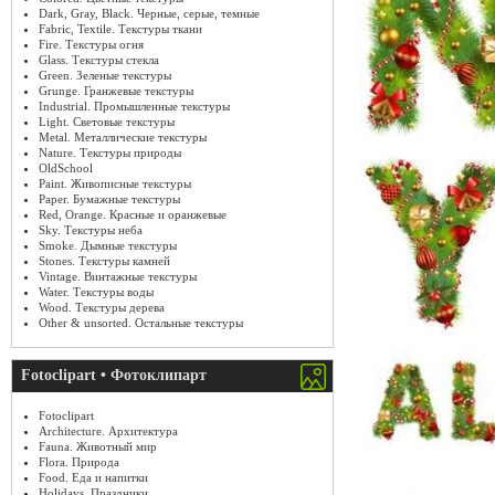
Dark, Gray, Black. Черные, серые, темные
Fabric, Textile. Текстуры ткани
Fire. Текстуры огня
Glass. Текстуры стекла
Green. Зеленые текстуры
Grunge. Гранжевые текстуры
Industrial. Промышленные текстуры
Light. Световые текстуры
Metal. Металлические текстуры
Nature. Текстуры природы
OldSchool
Paint. Живописные текстуры
Paper. Бумажные текстуры
Red, Orange. Красные и оранжевые
Sky. Текстуры неба
Smoke. Дымные текстуры
Stones. Текстуры камней
Vintage. Винтажные текстуры
Water. Текстуры воды
Wood. Текстуры дерева
Other & unsorted. Остальные текстуры
Fotoclipart • Фотоклипарт
Fotoclipart
Architecture. Архитектура
Fauna. Животный мир
Flora. Природа
Food. Еда и напитки
Holidays. Праздники