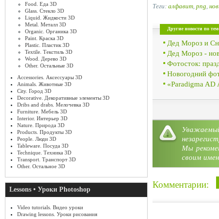
Food. Еда 3D
Теги:
алфавит
,
png
,
нов
Glass. Стекло 3D
Liquid. Жидкости 3D
Metal. Металл 3D
Другие новости по тем
Organic. Органика 3D
Paint. Краска 3D
Дед Мороз и Сн
Plastic. Пластик 3D
Textile. Текстиль 3D
Дед Мороз - но
Wood. Дерево 3D
Фотосток: праз
Other. Остальные 3D
Новогодний фот
Accessories. Аксессуары 3D
«Paradigma AD 
Animals. Животные 3D
City. Город 3D
Decorative. Декоративные элементы 3D
Dribs and drabs. Мелочевка 3D
Furniture. Мебель 3D
Interior. Интерьер 3D
Nature. Природа 3D
Уважае
Категория:
Фотоклипарт
»
H
Products. Продукты 3D
незарегист
People. Люди 3D
Tableware. Посуда 3D
Мы рекоме
Technique. Техника 3D
своим имен
Transport. Транспорт 3D
Other. Остальное 3D
Комментарии:
Lessons • Уроки Photoshop
Video tutorials. Видео уроки
Drawing lessons. Уроки рисования