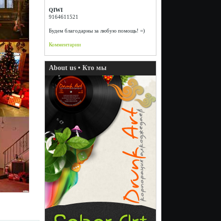
QIWI
9164611521
Будем благодарны за любую помощь! =)
Комментарии
About us • Кто мы