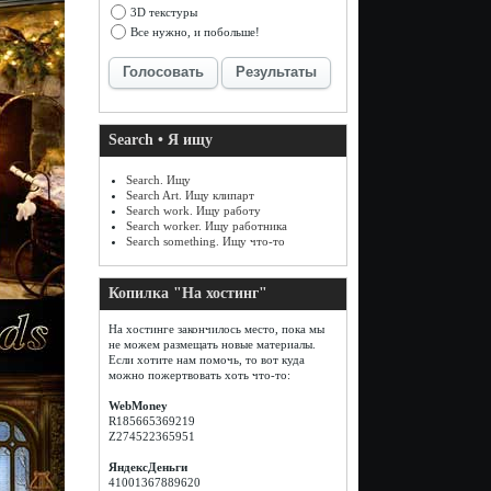
3D текстуры
Все нужно, и побольше!
Голосовать
Результаты
Search • Я ищу
Search. Ищу
Search Art. Ищу клипарт
Search work. Ищу работу
Search worker. Ищу работника
Search something. Ищу что-то
Копилка "На хостинг"
На хостинге закончилось место, пока мы
не можем размещать новые материалы.
Если хотите нам помочь, то вот куда
можно пожертвовать хоть что-то:
WebMoney
R185665369219
Z274522365951
ЯндексДеньги
41001367889620