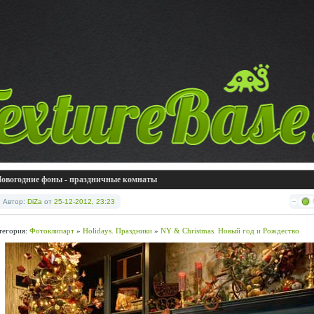
овогодние фоны - праздничные комнаты
Автор:
DiZa
от
25-12-2012, 23:23
тегория:
Фотоклипарт
»
Holidays. Праздники
»
NY & Christmas. Новый год и Рождество