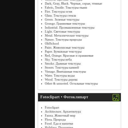
Dark, Gray, Black. Черные, серые, темные
Fabric, Textile. Текстуры ткани
Fire. Текстуры огня
Glass. Текстуры стекла
Green. Зеленые текстуры
Grunge. Гранжевые текстуры
Industrial. Промышленные текстуры
Light. Световые текстуры
Metal. Металлические текстуры
Nature. Текстуры природы
OldSchool
Paint. Живописные текстуры
Paper. Бумажные текстуры
Red, Orange. Красные и оранжевые
Sky. Текстуры неба
Smoke. Дымные текстуры
Stones. Текстуры камней
Vintage. Винтажные текстуры
Water. Текстуры воды
Wood. Текстуры дерева
Other & unsorted. Остальные текстуры
Fotoclipart • Фотоклипарт
Fotoclipart
Architecture. Архитектура
Fauna. Животный мир
Flora. Природа
Food. Еда и напитки
Holidays. Праздники