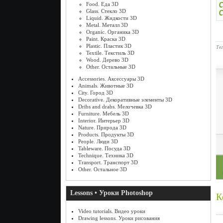
Food. Еда 3D
С
Glass. Стекло 3D
С
Liquid. Жидкости 3D
Metal. Металл 3D
Organic. Органика 3D
Paint. Краска 3D
Plastic. Пластик 3D
Те
Textile. Текстиль 3D
Wood. Дерево 3D
Other. Остальные 3D
Accessories. Аксессуары 3D
Animals. Животные 3D
City. Город 3D
Decorative. Декоративные элементы 3D
Dribs and drabs. Мелочевка 3D
Furniture. Мебель 3D
Interior. Интерьер 3D
Nature. Природа 3D
Products. Продукты 3D
People. Люди 3D
Tableware. Посуда 3D
Technique. Техника 3D
Transport. Транспорт 3D
Other. Остальное 3D
Lessons • Уроки Photoshop
К
Video tutorials. Видео уроки
Drawing lessons. Уроки рисования