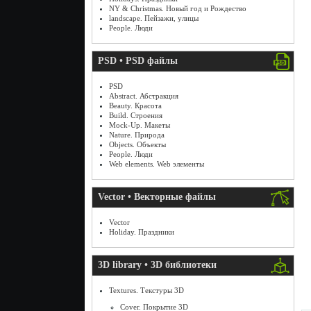
NY & Christmas. Новый год и Рождество
landscape. Пейзажи, улицы
People. Люди
PSD • PSD файлы
PSD
Abstract. Абстракция
Beauty. Красота
Build. Строения
Mock-Up. Макеты
Nature. Природа
Objects. Объекты
People. Люди
Web elements. Web элементы
Vector • Векторные файлы
Vector
Holiday. Праздники
3D library • 3D библиотеки
Textures. Текстуры 3D
Cover. Покрытие 3D