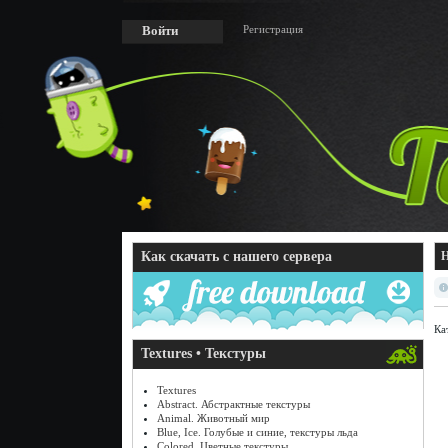
Регистрация
Войти
Как скачать с нашего сервера
Н
Ка
Textures • Текстуры
Textures
Abstract. Абстрактные текстуры
Animal. Животный мир
Blue, Ice. Голубые и синие, текстуры льда
Colored. Цветные текстуры