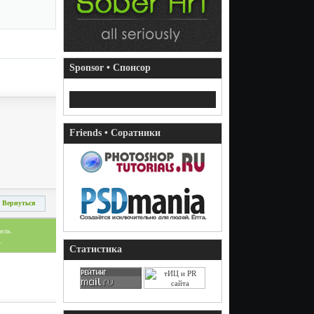
Sponsor • Спонсор
Friends • Соратники
Вернуться
ель.
.
Статистика