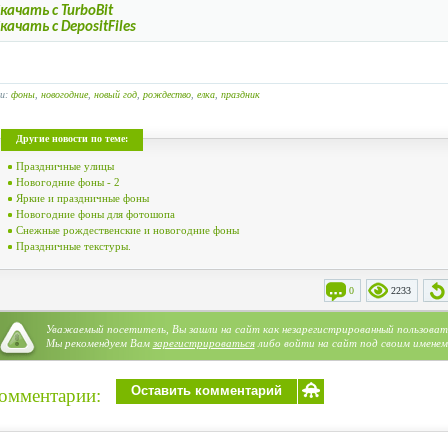
качать с TurboBit
качать с DepositFiles
ги:
фоны
,
новогодние
,
новый год
,
рождество
,
елка
,
праздник
Другие новости по теме:
Праздничные улицы
Новогодние фоны - 2
Яркие и праздничные фоны
Новогодние фоны для фотошопа
Снежные рождественские и новогодние фоны
Праздничные текстуры.
0
2233
Уважаемый посетитель, Вы зашли на сайт как незарегистрированный пользоват
Категория:
Фотоклипарт
»
Holidays. Праздники
»
NY & Christmas. Новый год и Рождество
Мы рекомендуем Вам
зарегистрироваться
либо войти на сайт под своим именем
Оставить комментарий
омментарии: