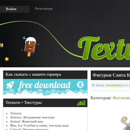
Регистрация
Войти
Как скачать с нашего сервера
Фигурки Санта К
Автор:
shadowmoon
от
Категория:
Фотокли
Textures • Текстуры
Textures
Abstract. Абстрактные текстуры
Animal. Животный мир
Blue, Ice. Голубые и синие, текстуры льда
Colored. Цветные текстуры