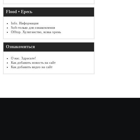
Flood • Ересь
Info. Информация
Soft-только для ознакомления
Offtop. Хулиганство, всяка хрень
Ознакомиться
О нас. Здрасьте!
Как добавить новость на сайт
Как добавить видео на сайт