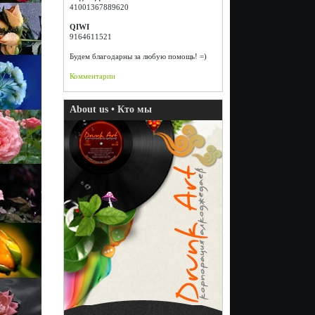
41001367889620
QIWI
9164611521
Будем благодарны за любую помощь! =)
Комментарии
About us • Кто мы