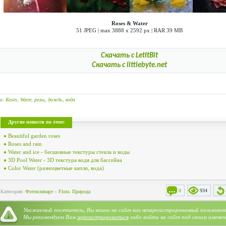
Roses & Water
51 JPEG | max 3888 x 2592 px | RAR 39 MB
Скачать с LetItBit
Скачать с littlebyte.net
ги:
Roses
,
Water
,
розы
,
дождь
,
вода
Другие новости по теме:
Beautiful garden roses
Roses and rain
Water and ice - бесшовные текстуры стекла и воды
3D Pool Water - 3D текстура водя для бассейна
Color Water (разноцветные капли, вода)
0
934
Категория:
Фотоклипарт
»
Flora. Природа
Уважаемый посетитель, Вы зашли на сайт как незарегистрированный пользоват
Мы рекомендуем Вам
зарегистрироваться
либо войти на сайт под своим именем