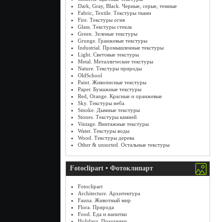
Dark, Gray, Black. Черные, серые, темные
Fabric, Textile. Текстуры ткани
Fire. Текстуры огня
Glass. Текстуры стекла
Green. Зеленые текстуры
Grunge. Гранжевые текстуры
Industrial. Промышленные текстуры
Light. Световые текстуры
Metal. Металлические текстуры
Nature. Текстуры природы
OldSchool
Paint. Живописные текстуры
Paper. Бумажные текстуры
Red, Orange. Красные и оранжевые
Sky. Текстуры неба
Smoke. Дымные текстуры
Stones. Текстуры камней
Vintage. Винтажные текстуры
Water. Текстуры воды
Wood. Текстуры дерева
Other & unsorted. Остальные текстуры
Fotoclipart • Фотоклипарт
Fotoclipart
Architecture. Архитектура
Fauna. Животный мир
Flora. Природа
Food. Еда и напитки
Holidays. Праздники