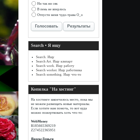
Ни так ни сяк
В пень не вперлось
Отпусти меня чудо-трава О_о
Голосовать
Результаты
Search • Я ищу
Search. Ищу
Search Art. Ищу клипарт
Search work. Ищу работу
Search worker. Ищу работника
Search something. Ищу что-то
Копилка "На хостинг"
На хостинге закончилось место, пока мы
не можем размещать новые материалы.
Если хотите нам помочь, то вот куда
можно пожертвовать хоть что-то:
WebMoney
R185665369219
Z274522365951
ЯндексДеньги