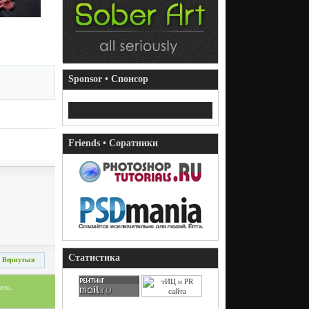
Sponsor • Спонсор
Friends • Соратники
Статистика
Вернуться
ель.
.