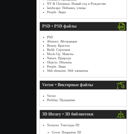
NY & Christmas. Новый год и Рождество
landscape. Пейзажи, улицы
People. Люди
PSD • PSD файлы
PSD
Abstract. Абстракция
Beauty. Красота
Build. Строения
Mock-Up. Макеты
Nature. Природа
Objects. Объекты
People. Люди
Web elements. Web элементы
Vector • Векторные файлы
Vector
Holiday. Праздники
3D library • 3D библиотеки
Textures. Текстуры 3D
Cover. Покрытие 3D