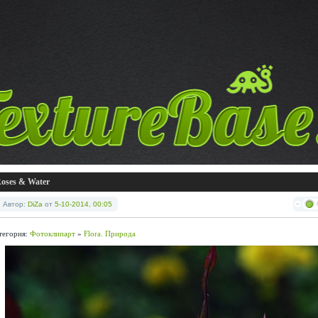
oses & Water
Автор:
DiZa
от
5-10-2014, 00:05
тегория:
Фотоклипарт
»
Flora. Природа