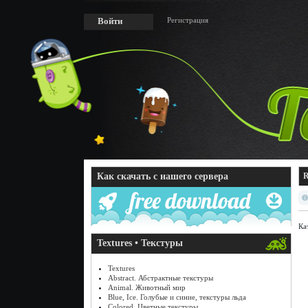
Регистрация
Войти
Как скачать с нашего сервера
R
Ка
Textures • Текстуры
Textures
Abstract. Абстрактные текстуры
Animal. Животный мир
Blue, Ice. Голубые и синие, текстуры льда
Colored. Цветные текстуры