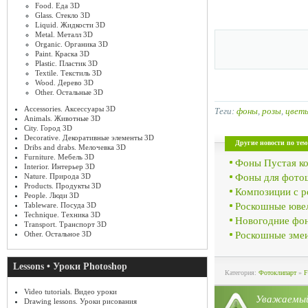
Food. Еда 3D
Glass. Стекло 3D
Liquid. Жидкости 3D
Metal. Металл 3D
Organic. Органика 3D
Paint. Краска 3D
Plastic. Пластик 3D
Textile. Текстиль 3D
Wood. Дерево 3D
Other. Остальные 3D
Accessories. Аксессуары 3D
Теги:
фоны
,
розы
,
цвет
Animals. Животные 3D
City. Город 3D
Decorative. Декоративные элементы 3D
Другие новости по тем
Dribs and drabs. Мелочевка 3D
Furniture. Мебель 3D
Фоны Пустая к
Interior. Интерьер 3D
Фоны для фото
Nature. Природа 3D
Products. Продукты 3D
Композиции с р
People. Люди 3D
Роскошные юве
Tableware. Посуда 3D
Technique. Техника 3D
Новогодние фон
Transport. Транспорт 3D
Роскошные змеи
Other. Остальное 3D
Lessons • Уроки Photoshop
Категория:
Фотоклипарт
»
F
Video tutorials. Видео уроки
Уважае
Drawing lessons. Уроки рисования