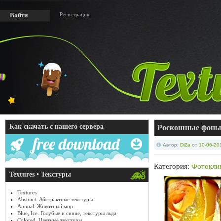
Регистрация
Войти
Как скачать с нашего сервера
Роскошные фоны 
Автор:
DiZa
от
10-06-20
Категория:
Фотокли
Textures • Текстуры
Textures
Abstract. Абстрактные текстуры
Animal. Животный мир
Blue, Ice. Голубые и синие, текстуры льда
Colored. Цветные текстуры