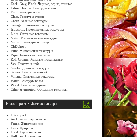
Dark, Gray, Black. Черные, серые, темные
Fabric, Textile. Текстуры ткани
Fire. Текстуры огня
Glass. Текстуры стекла
Green. Зеленые текстуры
Grunge. Гранжевые текстуры
Industrial. Промышленные текстуры
Light. Световые текстуры
Metal. Металлические текстуры
Nature. Текстуры природы
OldSchool
Paint. Живописные текстуры
Paper. Бумажные текстуры
Red, Orange. Красные и оранжевые
Sky. Текстуры неба
Smoke. Дымные текстуры
Stones. Текстуры камней
Vintage. Винтажные текстуры
Water. Текстуры воды
Wood. Текстуры дерева
Other & unsorted. Остальные текстуры
Fotoclipart • Фотоклипарт
Fotoclipart
Architecture. Архитектура
Fauna. Животный мир
Flora. Природа
Food. Еда и напитки
Holidays. Праздники