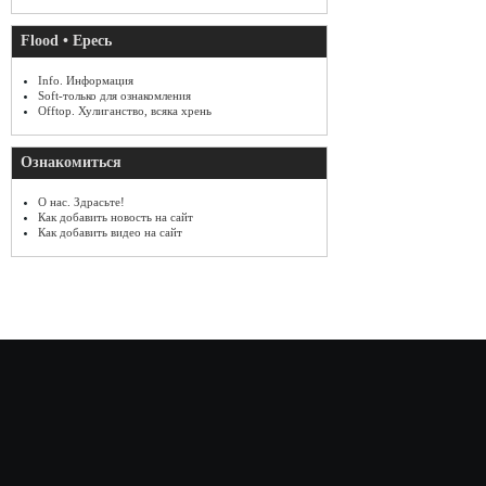
Flood • Ересь
Info. Информация
Soft-только для ознакомления
Offtop. Хулиганство, всяка хрень
Ознакомиться
О нас. Здрасьте!
Как добавить новость на сайт
Как добавить видео на сайт