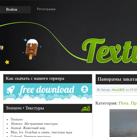
Регистрация
Войти
Как скачать с нашего сервера
Панорамы заката
Автор:
AkudJEE
от
27-0
Категория:
Flora. П
Textures • Текстуры
Textures
Abstract. Абстрактные текстуры
Animal. Животный мир
Blue, Ice. Голубые и синие, текстуры льда
Colored. Цветные текстуры