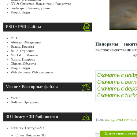
NY & Christmas. Новый год и Рождество
landscape. Пейзажи, улицы
People. Люди
PSD • PSD файлы
PSD
Abstract. Абстракция
Панорамы закат
Beauty. Красота
высококачественных 
Build. Строения
6
Mock-Up. Макеты
Nature. Природа
Objects. Объекты
People. Люди
Web elements. Web элементы
Скачать с unib
Скачать с born
Vector • Векторные файлы
Скачать с depos
Скачать с turbo
Vector
Holiday. Праздники
3D library • 3D библиотеки
Теги:
панорамы солнца
Textures. Текстуры 3D
Другие новости по тем
Cover. Покрытие 3D