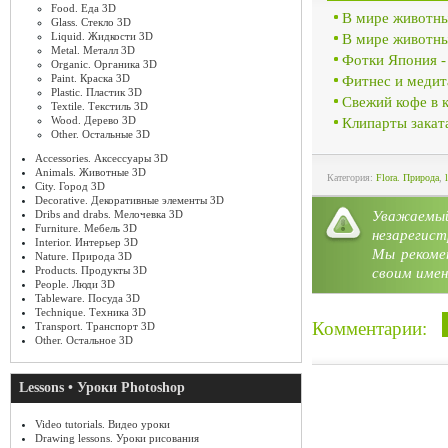
Food. Еда 3D
В мире животны
Glass. Стекло 3D
Liquid. Жидкости 3D
В мире животны
Metal. Металл 3D
Фотки Япония -
Organic. Органика 3D
Paint. Краска 3D
Фитнес и медит
Plastic. Пластик 3D
Свежий кофе в 
Textile. Текстиль 3D
Wood. Дерево 3D
Клипарты закат
Other. Остальные 3D
Accessories. Аксессуары 3D
Animals. Животные 3D
Категория:
Flora. Природа
,
City. Город 3D
Decorative. Декоративные элементы 3D
Уважае
Dribs and drabs. Мелочевка 3D
Furniture. Мебель 3D
незарегист
Interior. Интерьер 3D
Мы рекоме
Nature. Природа 3D
Products. Продукты 3D
своим имен
People. Люди 3D
Tableware. Посуда 3D
Technique. Техника 3D
Комментарии:
Transport. Транспорт 3D
Other. Остальное 3D
Lessons • Уроки Photoshop
Video tutorials. Видео уроки
Drawing lessons. Уроки рисования