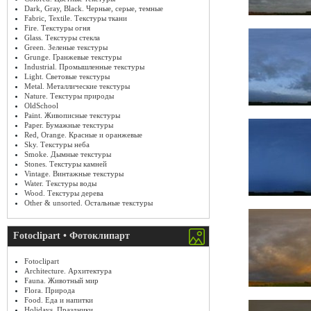
Dark, Gray, Black. Черные, серые, темные
Fabric, Textile. Текстуры ткани
Fire. Текстуры огня
Glass. Текстуры стекла
Green. Зеленые текстуры
Grunge. Гранжевые текстуры
Industrial. Промышленные текстуры
Light. Световые текстуры
Metal. Металлические текстуры
Nature. Текстуры природы
OldSchool
Paint. Живописные текстуры
Paper. Бумажные текстуры
Red, Orange. Красные и оранжевые
Sky. Текстуры неба
Smoke. Дымные текстуры
Stones. Текстуры камней
Vintage. Винтажные текстуры
Water. Текстуры воды
Wood. Текстуры дерева
Other & unsorted. Остальные текстуры
Fotoclipart • Фотоклипарт
Fotoclipart
Architecture. Архитектура
Fauna. Животный мир
Flora. Природа
Food. Еда и напитки
Holidays. Праздники