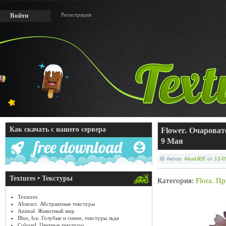
Регистрация
Войти
Как скачать с нашего сервера
Flower. Очарова
9 Мая
Автор:
AkudJEE
от
12-0
Textures • Текстуры
Категория:
Flora. П
Textures
Abstract. Абстрактные текстуры
Animal. Животный мир
Blue, Ice. Голубые и синие, текстуры льда
Colored. Цветные текстуры