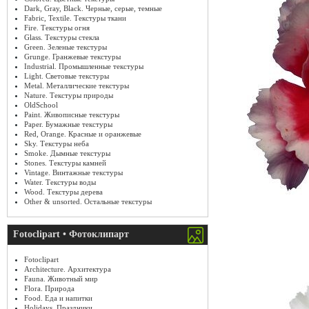
Dark, Gray, Black. Черные, серые, темные
Fabric, Textile. Текстуры ткани
Fire. Текстуры огня
Glass. Текстуры стекла
Green. Зеленые текстуры
Grunge. Гранжевые текстуры
Industrial. Промышленные текстуры
Light. Световые текстуры
Metal. Металлические текстуры
Nature. Текстуры природы
OldSchool
Paint. Живописные текстуры
Paper. Бумажные текстуры
Red, Orange. Красные и оранжевые
Sky. Текстуры неба
Smoke. Дымные текстуры
Stones. Текстуры камней
Vintage. Винтажные текстуры
Water. Текстуры воды
Wood. Текстуры дерева
Other & unsorted. Остальные текстуры
Fotoclipart • Фотоклипарт
Fotoclipart
Architecture. Архитектура
Fauna. Животный мир
Flora. Природа
Food. Еда и напитки
Holidays. Праздники