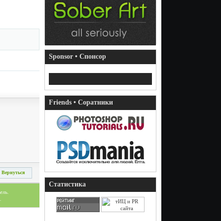
Sponsor • Спонсор
Friends • Соратники
Вернуться
Статистика
ель.
.