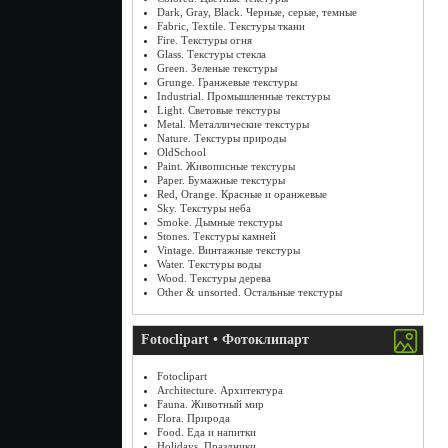
Dark, Gray, Black. Черные, серые, темные
Fabric, Textile. Текстуры ткани
Fire. Текстуры огня
Glass. Текстуры стекла
Green. Зеленые текстуры
Grunge. Гранжевые текстуры
Industrial. Промышленные текстуры
Light. Световые текстуры
Metal. Металлические текстуры
Nature. Текстуры природы
OldSchool
Paint. Живописные текстуры
Paper. Бумажные текстуры
Red, Orange. Красные и оранжевые
Sky. Текстуры неба
Smoke. Дымные текстуры
Stones. Текстуры камней
Vintage. Винтажные текстуры
Water. Текстуры воды
Wood. Текстуры дерева
Other & unsorted. Остальные текстуры
Fotoclipart • Фотоклипарт
Fotoclipart
Architecture. Архитектура
Fauna. Животный мир
Flora. Природа
Food. Еда и напитки
Holidays. Праздники