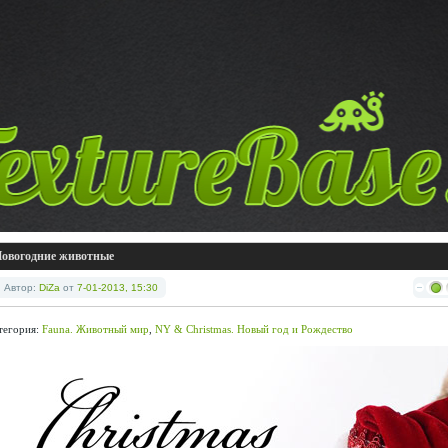
овогодние животные
Автор:
DiZa
от
7-01-2013, 15:30
тегория:
Fauna. Животный мир
,
NY & Christmas. Новый год и Рождество