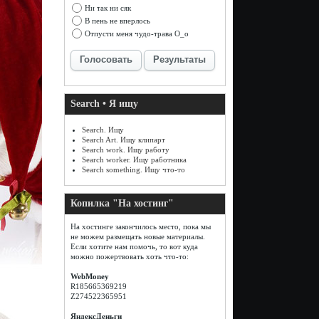
Ни так ни сяк
В пень не вперлось
Отпусти меня чудо-трава О_о
Голосовать
Результаты
Search • Я ищу
Search. Ищу
Search Art. Ищу клипарт
Search work. Ищу работу
Search worker. Ищу работника
Search something. Ищу что-то
Копилка "На хостинг"
На хостинге закончилось место, пока мы
не можем размещать новые материалы.
Если хотите нам помочь, то вот куда
можно пожертвовать хоть что-то:
WebMoney
R185665369219
Z274522365951
ЯндексДеньги