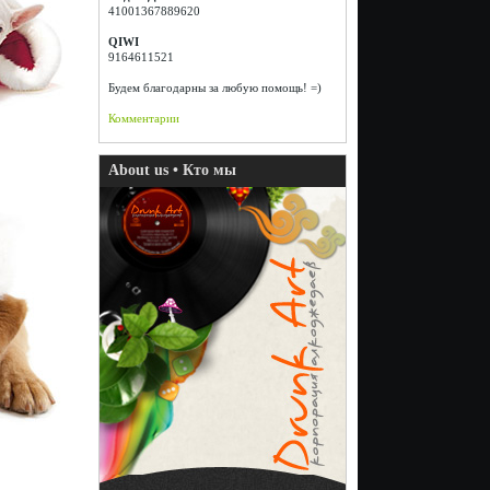
41001367889620
QIWI
9164611521
Будем благодарны за любую помощь! =)
Комментарии
About us • Кто мы