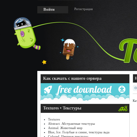
Регистрация
Войти
Как скачать с нашего сервера
Н
Ка
Textures • Текстуры
Textures
Abstract. Абстрактные текстуры
Animal. Животный мир
Blue, Ice. Голубые и синие, текстуры льда
Colored. Цветные текстуры