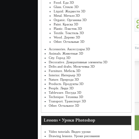
Food. Еда 3D
Glass. Стекло 3D
Liquid. Жидкости 3D
Metal. Металл 3D
Organic. Органика 3D
С
Paint. Краска 3D
С
Plastic. Пластик 3D
Textile. Текстиль 3D
Wood. Дерево 3D
Other. Остальные 3D
Те
Accessories. Аксессуары 3D
Animals. Животные 3D
City. Город 3D
Decorative. Декоративные элементы 3D
Dribs and drabs. Мелочевка 3D
Furniture. Мебель 3D
Interior. Интерьер 3D
Nature. Природа 3D
Products. Продукты 3D
People. Люди 3D
Tableware. Посуда 3D
Technique. Техника 3D
Transport. Транспорт 3D
Other. Остальное 3D
Lessons • Уроки Photoshop
Video tutorials. Видео уроки
Drawing lessons. Уроки рисования