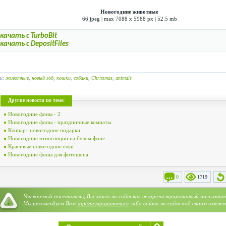
Новогодние животные
66 jpeg | max 7088 x 5988 px | 52.5 mb
качать с TurboBit
качать с DepositFiles
ги:
животные
,
новый год
,
кошки
,
собаки
,
Christmas
,
animals
Другие новости по теме:
Новогодние фоны - 2
Новогодние фоны - праздничные комнаты
Клипарт новогодние подарки
Новогодние композиции на белом фоне
Красивые новогодние елки
Новогодние фоны для фотошопа
0
1719
Уважаемый посетитель, Вы зашли на сайт как незарегистрированный пользоват
Категория:
Fauna. Животный мир
,
NY & Christmas. Новый год и Рождество
Мы рекомендуем Вам
зарегистрироваться
либо войти на сайт под своим именем