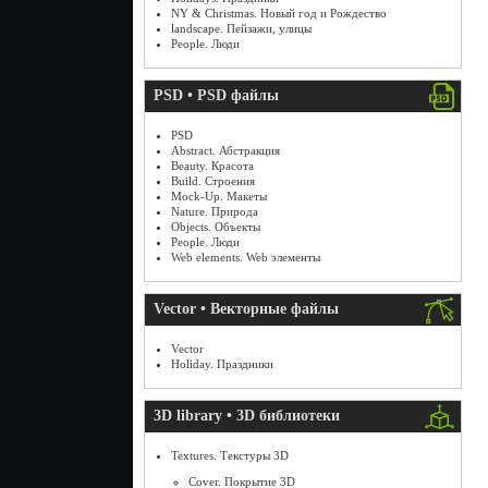
NY & Christmas. Новый год и Рождество
landscape. Пейзажи, улицы
People. Люди
PSD • PSD файлы
PSD
Abstract. Абстракция
Beauty. Красота
Build. Строения
Mock-Up. Макеты
Nature. Природа
Objects. Объекты
People. Люди
Web elements. Web элементы
Vector • Векторные файлы
Vector
Holiday. Праздники
3D library • 3D библиотеки
Textures. Текстуры 3D
Cover. Покрытие 3D