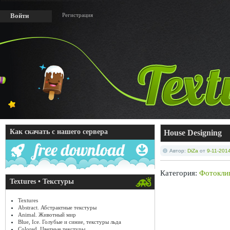
Регистрация
Войти
Как скачать с нашего сервера
House Designing
Автор:
DiZa
от
9-11-2014
Категория:
Фотокли
Textures • Текстуры
Textures
Abstract. Абстрактные текстуры
Animal. Животный мир
Blue, Ice. Голубые и синие, текстуры льда
Colored. Цветные текстуры