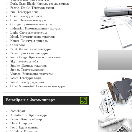
Dark, Gray, Black. Черные, серые, темные
Fabric, Textile. Текстуры ткани
Fire. Текстуры огня
Glass. Текстуры стекла
Green. Зеленые текстуры
Grunge. Гранжевые текстуры
Industrial. Промышленные текстуры
Light. Световые текстуры
Metal. Металлические текстуры
Nature. Текстуры природы
OldSchool
Paint. Живописные текстуры
Paper. Бумажные текстуры
Red, Orange. Красные и оранжевые
Sky. Текстуры неба
Smoke. Дымные текстуры
Stones. Текстуры камней
Vintage. Винтажные текстуры
Water. Текстуры воды
Wood. Текстуры дерева
Other & unsorted. Остальные текстуры
Fotoclipart • Фотоклипарт
Fotoclipart
Architecture. Архитектура
Fauna. Животный мир
Flora. Природа
Food. Еда и напитки
Holidays. Праздники