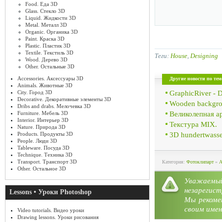
Food. Еда 3D
Glass. Стекло 3D
Liquid. Жидкости 3D
Metal. Металл 3D
Organic. Органика 3D
Paint. Краска 3D
Plastic. Пластик 3D
Textile. Текстиль 3D
Теги:
House
,
Designing
Wood. Дерево 3D
Other. Остальные 3D
Accessories. Аксессуары 3D
Другие новости по тем
Animals. Животные 3D
GraphicRiver - 
City. Город 3D
Decorative. Декоративные элементы 3D
Wooden backgrou
Dribs and drabs. Мелочевка 3D
Великолепная а
Furniture. Мебель 3D
Interior. Интерьер 3D
Текстура MIX.
Nature. Природа 3D
3D hundertwasse
Products. Продукты 3D
People. Люди 3D
Tableware. Посуда 3D
Technique. Техника 3D
Transport. Транспорт 3D
Категория:
Фотоклипарт
»
A
Other. Остальное 3D
Уважае
незарегист
Lessons • Уроки Photoshop
Мы рекоме
своим имен
Video tutorials. Видео уроки
Drawing lessons. Уроки рисования