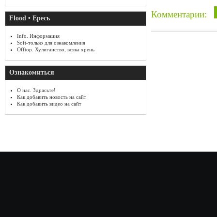
Комментарии:
Flood • Ересь
Info. Информация
Soft-только для ознакомления
Offtop. Хулиганство, всяка хрень
Ознакомиться
О нас. Здрасьте!
Как добавить новость на сайт
Как добавить видео на сайт