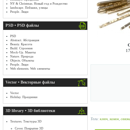
NY & Christmas. Новый год и Рождество
landscape. Пейзажи, улицы
People. Люди
PSD • PSD файлы
PSD
Abstract. Абстракция
Beauty. Красота
С
Build. Строения
17
Mock-Up. Макеты
Nature. Природа
Objects. Объекты
People. Люди
Web elements. Web элементы
Vector • Векторные файлы
Vector
Holiday. Праздники
3D library • 3D библиотеки
Теги:
ключ
,
замок
,
связк
Textures. Текстуры 3D
Cover. Покрытие 3D