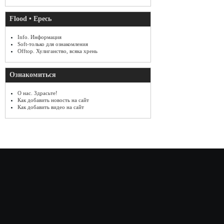
Flood • Ересь
Info. Информация
Soft-только для ознакомления
Offtop. Хулиганство, всяка хрень
Ознакомиться
О нас. Здрасьте!
Как добавить новость на сайт
Как добавить видео на сайт