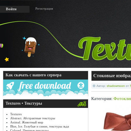
Регистрация
Войти
Как скачать с нашего сервера
Стоковые изобра
Автор:
shadowmoon
от
Категория:
Фотокли
Textures • Текстуры
Textures
Abstract. Абстрактные текстуры
Animal. Животный мир
Blue, Ice. Голубые и синие, текстуры льда
Colored. Цветные текстуры