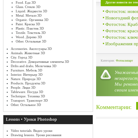
Другие новости по тем
Food. Еда 3D
Glass. Стекло 3D
Фотосток: ново
Liquid. Жидкости 3D
Metal. Металл 3D
Новогодний фот
Organic. Органика 3D
Фотосток: Краб
Paint. Краска 3D
Plastic. Пластик 3D
Фотосток: красн
Textile. Текстиль 3D
Фотосток: ключи
Wood. Дерево 3D
Other. Остальные 3D
Изображения пр
Accessories. Аксессуары 3D
Animals. Животные 3D
City. Город 3D
Категория:
Фотоклипарт
Decorative. Декоративные элементы 3D
Dribs and drabs. Мелочевка 3D
Furniture. Мебель 3D
Уважае
Interior. Интерьер 3D
незарегист
Nature. Природа 3D
Products. Продукты 3D
Мы рекоме
People. Люди 3D
своим имен
Tableware. Посуда 3D
Technique. Техника 3D
Transport. Транспорт 3D
Other. Остальное 3D
Комментарии:
Lessons • Уроки Photoshop
Video tutorials. Видео уроки
Drawing lessons. Уроки рисования