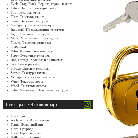
Dark, Gray, Black. Черные, серые, темные
Fabric, Textile. Текстуры ткани
Fire. Текстуры огня
Glass. Текстуры стекла
Green. Зеленые текстуры
Grunge. Гранжевые текстуры
Industrial. Промышленные текстуры
Light. Световые текстуры
Metal. Металлические текстуры
Nature. Текстуры природы
OldSchool
Paint. Живописные текстуры
Paper. Бумажные текстуры
Red, Orange. Красные и оранжевые
Sky. Текстуры неба
Smoke. Дымные текстуры
Stones. Текстуры камней
Vintage. Винтажные текстуры
Water. Текстуры воды
Wood. Текстуры дерева
Other & unsorted. Остальные текстуры
Fotoclipart • Фотоклипарт
Fotoclipart
Architecture. Архитектура
Fauna. Животный мир
Flora. Природа
Food. Еда и напитки
Holidays. Праздники