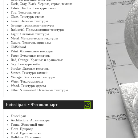
Dark, Gray, Black. Черные, серые, темные
Fabric, Textile. Текстуры ткани
Fire. Текстуры огня
Glass. Текстуры стекла
Green. Зеленые текстуры
Grunge. Гранжевые текстуры
Industrial. Промышленные текстуры
Light. Световые текстуры
Metal. Металлические текстуры
Nature. Текстуры природы
OldSchool
Paint. Живописные текстуры
Paper. Бумажные текстуры
Red, Orange. Красные и оранжевые
Sky. Текстуры неба
Smoke. Дымные текстуры
Stones. Текстуры камней
Vintage. Винтажные текстуры
Water. Текстуры воды
Wood. Текстуры дерева
Other & unsorted. Остальные текстуры
Fotoclipart • Фотоклипарт
Fotoclipart
Architecture. Архитектура
Fauna. Животный мир
Flora. Природа
Food. Еда и напитки
Holidays. Праздники