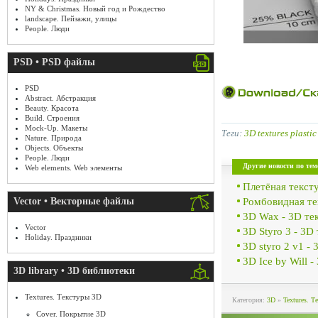
NY & Christmas. Новый год и Рождество
landscape. Пейзажи, улицы
People. Люди
PSD • PSD файлы
PSD
Abstract. Абстракция
Beauty. Красота
Build. Строения
Mock-Up. Макеты
Теги:
3D textures plastic
Nature. Природа
Objects. Объекты
People. Люди
Другие новости по тем
Web elements. Web элементы
Плетёная тексту
Ромбовидная те
Vector • Векторные файлы
3D Wax - 3D те
Vector
3D Styro 3 - 3D
Holiday. Праздники
3D styro 2 v1 -
3D Ice by Will -
3D library • 3D библиотеки
Textures. Текстуры 3D
Категория:
3D
»
Textures. 
Cover. Покрытие 3D