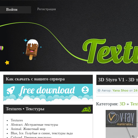
Регистрация
Войти
Как скачать с нашего сервера
3D Styro V1 - 3D 
Автор:
Yana Shoo
от
24
Категория:
3D
»
Tex
Textures • Текстуры
Textures
Abstract. Абстрактные текстуры
Animal. Животный мир
Blue, Ice. Голубые и синие, текстуры льда
Colored. Цветные текстуры