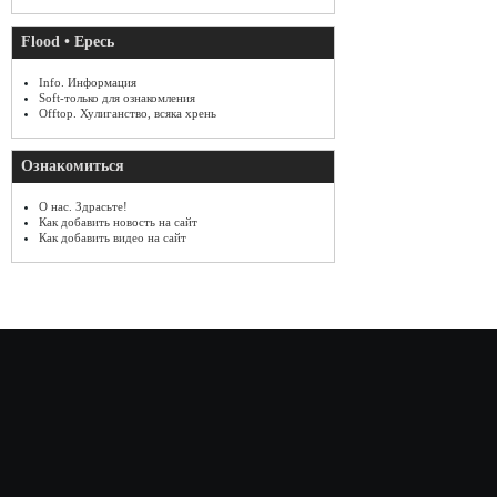
Flood • Ересь
Info. Информация
Soft-только для ознакомления
Offtop. Хулиганство, всяка хрень
Ознакомиться
О нас. Здрасьте!
Как добавить новость на сайт
Как добавить видео на сайт