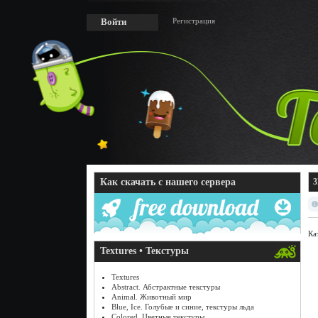
Регистрация
Войти
Как скачать с нашего сервера
3
Ка
Textures • Текстуры
Textures
Abstract. Абстрактные текстуры
Animal. Животный мир
Blue, Ice. Голубые и синие, текстуры льда
Colored. Цветные текстуры