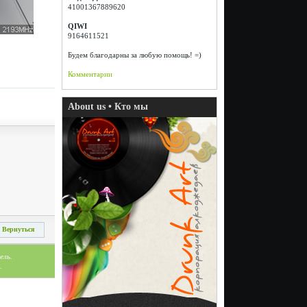
41001367889620
QIWI
9164611521
Будем благодарны за любую помощь! =)
Комментарии
About us • Кто мы
Вернуться
ель.
.