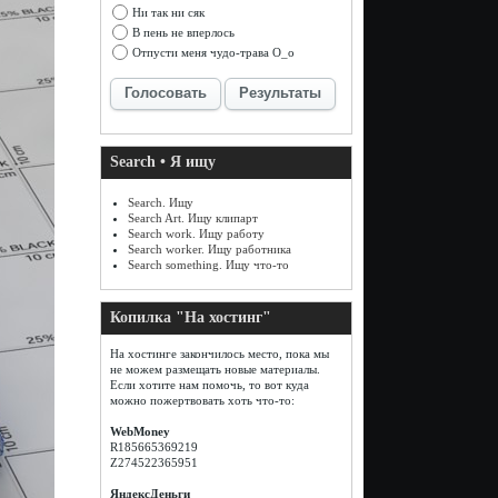
Ни так ни сяк
В пень не вперлось
Отпусти меня чудо-трава О_о
Голосовать
Результаты
Search • Я ищу
Search. Ищу
Search Art. Ищу клипарт
Search work. Ищу работу
Search worker. Ищу работника
Search something. Ищу что-то
Копилка "На хостинг"
На хостинге закончилось место, пока мы
не можем размещать новые материалы.
Если хотите нам помочь, то вот куда
можно пожертвовать хоть что-то:
WebMoney
R185665369219
Z274522365951
ЯндексДеньги