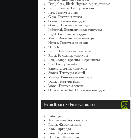
Dark, Gray, Black. Черные, серые, темные
Fabric, Textile. Текстуры ткани
Fire. Текстуры огня
Glass. Текстуры стекла
Green. Зеленые текстуры
Grunge. Гранжевые текстуры
Industrial. Промышленные текстуры
Light. Световые текстуры
Metal. Металлические текстуры
Nature. Текстуры природы
OldSchool
Paint. Живописные текстуры
Paper. Бумажные текстуры
Red, Orange. Красные и оранжевые
Sky. Текстуры неба
Smoke. Дымные текстуры
Stones. Текстуры камней
Vintage. Винтажные текстуры
Water. Текстуры воды
Wood. Текстуры дерева
Other & unsorted. Остальные текстуры
Fotoclipart • Фотоклипарт
Fotoclipart
Architecture. Архитектура
Fauna. Животный мир
Flora. Природа
Food. Еда и напитки
Holidays. Праздники