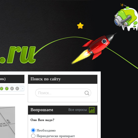
ик)
Поиск по сайту
Вопрошаем
Все опросы
Оно Вам надо?
Необходимо
Периодически припирает