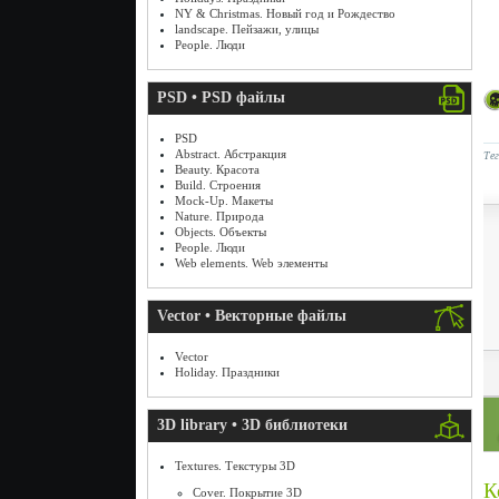
NY & Christmas. Новый год и Рождество
landscape. Пейзажи, улицы
People. Люди
PSD • PSD файлы
PSD
Abstract. Абстракция
Те
Beauty. Красота
Build. Строения
Mock-Up. Макеты
Nature. Природа
Objects. Объекты
People. Люди
Web elements. Web элементы
Vector • Векторные файлы
Vector
Holiday. Праздники
3D library • 3D библиотеки
Textures. Текстуры 3D
К
Cover. Покрытие 3D