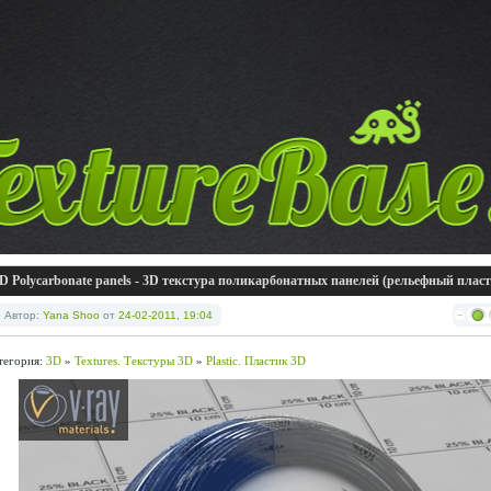
D Polycarbonate panels - 3D текстура поликарбонатных панелей (рельефный пласт
Автор:
Yana Shoo
от
24-02-2011, 19:04
тегория:
3D
»
Textures. Текстуры 3D
»
Plastic. Пластик 3D