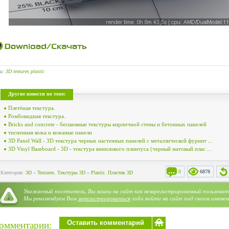
ги:
3D textures plastic
Другие новости по теме:
Плетёная текстура.
Ромбовидная текстура.
Bricks and concrete - бесшовные текстуры кирпичной стены и бетонных панелей
тисненная кожа и кожаные панели
3D Panel Wall - 3D текстура черных настенных панелей с металлической фурнит ...
3D Vinyl Baseboard - 3D - текстура винилового плинтуса (черный матовый плас ...
0
6878
Категория:
3D
»
Textures. Текстуры 3D
»
Plastic. Пластик 3D
Уважаемый посетитель, Вы зашли на сайт как незарегистрированный пользоват
Мы рекомендуем Вам
зарегистрироваться
либо войти на сайт под своим именем
Оставить комментарий
омментарии: