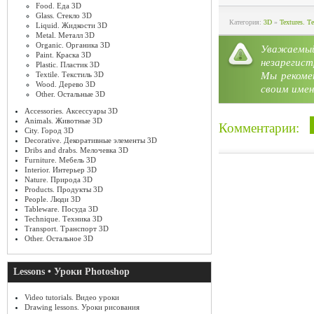
Food. Еда 3D
Glass. Стекло 3D
Категория:
3D
»
Textures. 
Liquid. Жидкости 3D
Metal. Металл 3D
Organic. Органика 3D
Уважае
Paint. Краска 3D
незарегист
Plastic. Пластик 3D
Мы рекоме
Textile. Текстиль 3D
Wood. Дерево 3D
своим имен
Other. Остальные 3D
Accessories. Аксессуары 3D
Animals. Животные 3D
Комментарии:
City. Город 3D
Decorative. Декоративные элементы 3D
Dribs and drabs. Мелочевка 3D
Furniture. Мебель 3D
Interior. Интерьер 3D
Nature. Природа 3D
Products. Продукты 3D
People. Люди 3D
Tableware. Посуда 3D
Technique. Техника 3D
Transport. Транспорт 3D
Other. Остальное 3D
Lessons • Уроки Photoshop
Video tutorials. Видео уроки
Drawing lessons. Уроки рисования