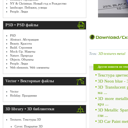
NY & Christmas. Новый год и Рождество
landscape. Пейзажи, улицы
People. Люди
PSD • PSD файлы
PSD
Abstract. Абстракция
Beauty. Красота
Build. Строения
Mock-Up. Макеты
Теги:
3D textures metal
Nature. Природа
Objects. Объекты
People. Люди
Другие новости по тем
Web elements. Web элементы
Текстура цветно
3D Neon blue - 
Vector • Векторные файлы
3D Translucent 
Vector
ма ...
Holiday. Праздники
3D more metalli
кра ...
3D library • 3D библиотеки
3D Metallic Spa
гли ...
Textures. Текстуры 3D
3D Car Paint me
Cover. Покрытие 3D