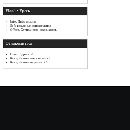
Flood • Ересь
Info. Информация
Soft-только для ознакомления
Offtop. Хулиганство, всяка хрень
Ознакомиться
О нас. Здрасьте!
Как добавить новость на сайт
Как добавить видео на сайт