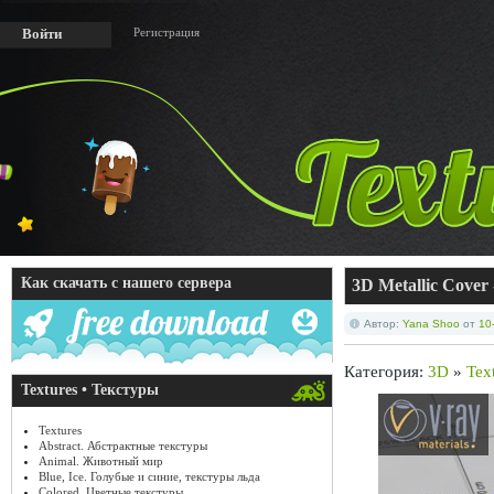
Регистрация
Войти
Как скачать с нашего сервера
3D Metallic Cover
Автор:
Yana Shoo
от
10
Категория:
3D
»
Tex
Textures • Текстуры
Textures
Abstract. Абстрактные текстуры
Animal. Животный мир
Blue, Ice. Голубые и синие, текстуры льда
Colored. Цветные текстуры