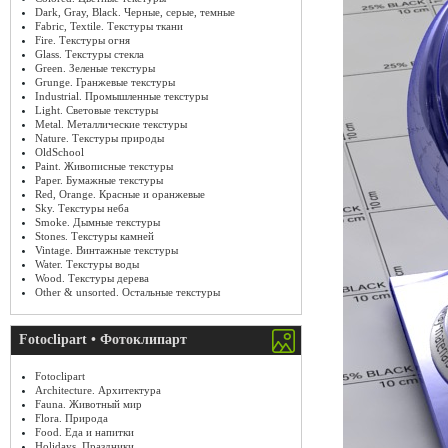
Dark, Gray, Black. Черные, серые, темные
Fabric, Textile. Текстуры ткани
Fire. Текстуры огня
Glass. Текстуры стекла
Green. Зеленые текстуры
Grunge. Гранжевые текстуры
Industrial. Промышленные текстуры
Light. Световые текстуры
Metal. Металлические текстуры
Nature. Текстуры природы
OldSchool
Paint. Живописные текстуры
Paper. Бумажные текстуры
Red, Orange. Красные и оранжевые
Sky. Текстуры неба
Smoke. Дымные текстуры
Stones. Текстуры камней
Vintage. Винтажные текстуры
Water. Текстуры воды
Wood. Текстуры дерева
Other & unsorted. Остальные текстуры
Fotoclipart • Фотоклипарт
Fotoclipart
Architecture. Архитектура
Fauna. Животный мир
Flora. Природа
Food. Еда и напитки
Holidays. Праздники