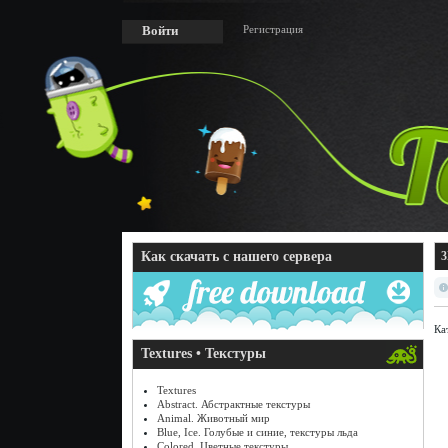
Регистрация
Войти
Как скачать с нашего сервера
3
Ка
Textures • Текстуры
Textures
Abstract. Абстрактные текстуры
Animal. Животный мир
Blue, Ice. Голубые и синие, текстуры льда
Colored. Цветные текстуры