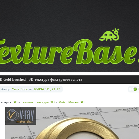
D Gold Brushed - 3D текстура фактурного золота
Автор:
Yana Shoo
от
10-03-2011, 21:17
тегория:
3D
»
Textures. Текстуры 3D
»
Metal. Металл 3D