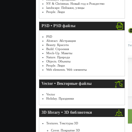
NY & Christmas. Новый год и Рождество
landscape. Пейзажи, улицы
People. Люди
PSD • PSD файлы
PSD
Abstract. Абстракция
Beauty. Красота
Те
Build. Строения
Mock-Up. Макеты
Nature. Природа
Objects. Объекты
People. Люди
Web elements. Web элементы
Vector • Векторные файлы
Vector
Holiday. Праздники
3D library • 3D библиотеки
Textures. Текстуры 3D
Cover. Покрытие 3D