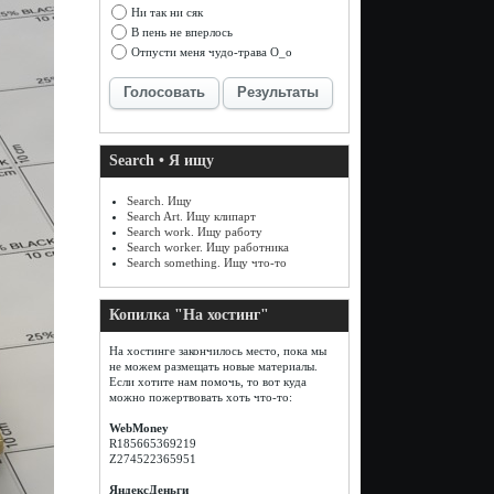
Ни так ни сяк
В пень не вперлось
Отпусти меня чудо-трава О_о
Голосовать
Результаты
Search • Я ищу
Search. Ищу
Search Art. Ищу клипарт
Search work. Ищу работу
Search worker. Ищу работника
Search something. Ищу что-то
Копилка "На хостинг"
На хостинге закончилось место, пока мы
не можем размещать новые материалы.
Если хотите нам помочь, то вот куда
можно пожертвовать хоть что-то:
WebMoney
R185665369219
Z274522365951
ЯндексДеньги