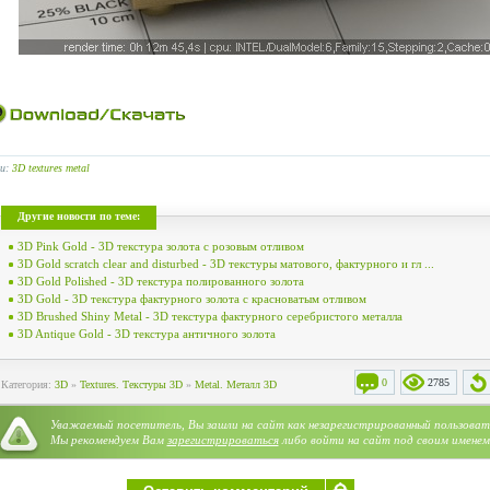
ги:
3D textures metal
Другие новости по теме:
3D Pink Gold - 3D текстура золота с розовым отливом
3D Gold scratch clear and disturbed - 3D текстуры матового, фактурного и гл ...
3D Gold Polished - 3D текстура полированного золота
3D Gold - 3D текстура фактурного золота с красноватым отливом
3D Brushed Shiny Metal - 3D текстура фактурного серебристого металла
3D Antique Gold - 3D текстура античного золота
0
2785
Категория:
3D
»
Textures. Текстуры 3D
»
Metal. Металл 3D
Уважаемый посетитель, Вы зашли на сайт как незарегистрированный пользоват
Мы рекомендуем Вам
зарегистрироваться
либо войти на сайт под своим именем