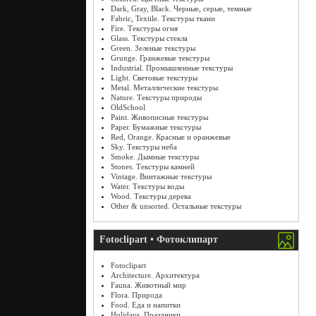
Dark, Gray, Black. Черные, серые, темные
Fabric, Textile. Текстуры ткани
Fire. Текстуры огня
Glass. Текстуры стекла
Green. Зеленые текстуры
Grunge. Гранжевые текстуры
Industrial. Промышленные текстуры
Light. Световые текстуры
Metal. Металлические текстуры
Nature. Текстуры природы
OldSchool
Paint. Живописные текстуры
Paper. Бумажные текстуры
Red, Orange. Красные и оранжевые
Sky. Текстуры неба
Smoke. Дымные текстуры
Stones. Текстуры камней
Vintage. Винтажные текстуры
Water. Текстуры воды
Wood. Текстуры дерева
Other & unsorted. Остальные текстуры
Fotoclipart • Фотоклипарт
Fotoclipart
Architecture. Архитектура
Fauna. Животный мир
Flora. Природа
Food. Еда и напитки
Holidays. Праздники