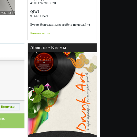
41001367889620
QIWI
9164611521
Будем благодарны за любую помощь! =)
Комментарии
About us • Кто мы
Вернуться
ель.
.