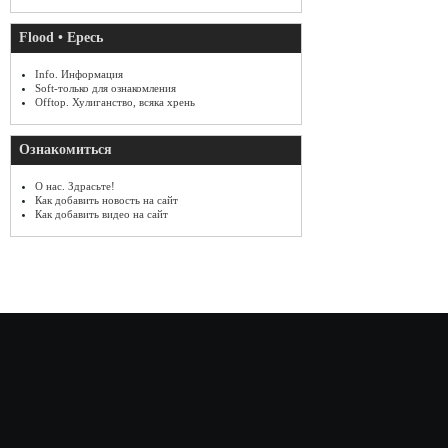
Flood • Ересь
Info. Информация
Soft-только для ознакомления
Offtop. Хулиганство, всяка хрень
Ознакомиться
О нас. Здрасьте!
Как добавить новость на сайт
Как добавить видео на сайт