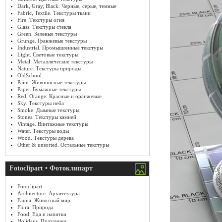
Dark, Gray, Black. Черные, серые, темные
Fabric, Textile. Текстуры ткани
Fire. Текстуры огня
Glass. Текстуры стекла
Green. Зеленые текстуры
Grunge. Гранжевые текстуры
Industrial. Промышленные текстуры
Light. Световые текстуры
Metal. Металлические текстуры
Nature. Текстуры природы
OldSchool
Paint. Живописные текстуры
Paper. Бумажные текстуры
Red, Orange. Красные и оранжевые
Sky. Текстуры неба
Smoke. Дымные текстуры
Stones. Текстуры камней
Vintage. Винтажные текстуры
Water. Текстуры воды
Wood. Текстуры дерева
Other & unsorted. Остальные текстуры
Fotoclipart • Фотоклипарт
Fotoclipart
Architecture. Архитектура
Fauna. Животный мир
Flora. Природа
Food. Еда и напитки
Holidays. Праздники