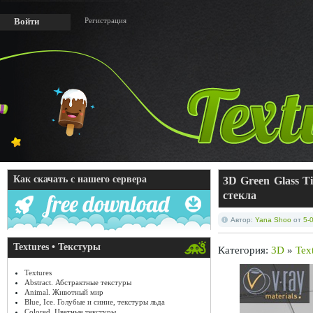
Регистрация
Войти
Как скачать с нашего сервера
3D Green Glass T
стекла
Автор:
Yana Shoo
от
5-
Textures • Текстуры
Категория:
3D
»
Tex
Textures
Abstract. Абстрактные текстуры
Animal. Животный мир
Blue, Ice. Голубые и синие, текстуры льда
Colored. Цветные текстуры