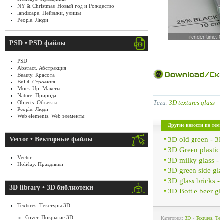
NY & Christmas. Новый год и Рождество
landscape. Пейзажи, улицы
People. Люди
PSD • PSD файлы
PSD
Abstract. Абстракция
Beauty. Красота
Build. Строения
Mock-Up. Макеты
Nature. Природа
Теги:
3D textures glass
Objects. Объекты
People. Люди
Web elements. Web элементы
Другие новости по тем
3D old green - 
Vector • Векторные файлы
3D Green plasti
Vector
3D milky glass 
Holiday. Праздники
3D green side g
3D glass bricks
3D library • 3D библиотеки
3D Bottle beer 
Textures. Текстуры 3D
Cover. Покрытие 3D
Категория:
3D
»
Textures. 