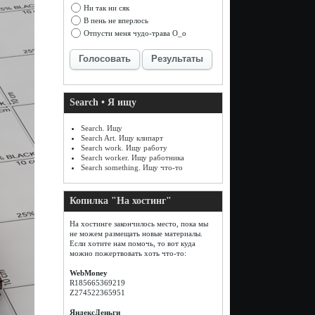
Ни так ни сяк
В пень не вперлось
Отпусти меня чудо-трава О_о
Голосовать
Результаты
Search • Я ищу
Search. Ищу
Search Art. Ищу клипарт
Search work. Ищу работу
Search worker. Ищу работника
Search something. Ищу что-то
Копилка "На хостинг"
На хостинге закончилось место, пока мы
не можем размещать новые материалы.
Если хотите нам помочь, то вот куда
можно пожертвовать хоть что-то:
WebMoney
R185665369219
Z274522365951
ЯндексДеньги