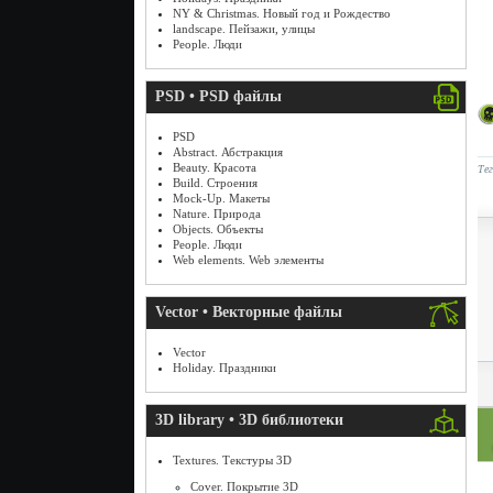
NY & Christmas. Новый год и Рождество
landscape. Пейзажи, улицы
People. Люди
PSD • PSD файлы
PSD
Abstract. Абстракция
Beauty. Красота
Те
Build. Строения
Mock-Up. Макеты
Nature. Природа
Objects. Объекты
People. Люди
Web elements. Web элементы
Vector • Векторные файлы
Vector
Holiday. Праздники
3D library • 3D библиотеки
Textures. Текстуры 3D
Cover. Покрытие 3D