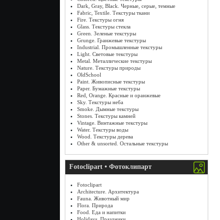
Dark, Gray, Black. Черные, серые, темные
Fabric, Textile. Текстуры ткани
Fire. Текстуры огня
Glass. Текстуры стекла
Green. Зеленые текстуры
Grunge. Гранжевые текстуры
Industrial. Промышленные текстуры
Light. Световые текстуры
Metal. Металлические текстуры
Nature. Текстуры природы
OldSchool
Paint. Живописные текстуры
Paper. Бумажные текстуры
Red, Orange. Красные и оранжевые
Sky. Текстуры неба
Smoke. Дымные текстуры
Stones. Текстуры камней
Vintage. Винтажные текстуры
Water. Текстуры воды
Wood. Текстуры дерева
Other & unsorted. Остальные текстуры
Fotoclipart • Фотоклипарт
Fotoclipart
Architecture. Архитектура
Fauna. Животный мир
Flora. Природа
Food. Еда и напитки
Holidays. Праздники