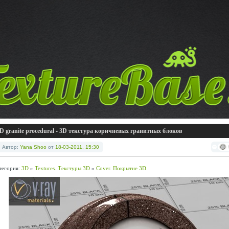
D granite procedural - 3D текстура коричневых гранитных блоков
Автор:
Yana Shoo
от
18-03-2011, 15:30
тегория:
3D
»
Textures. Текстуры 3D
»
Cover. Покрытие 3D