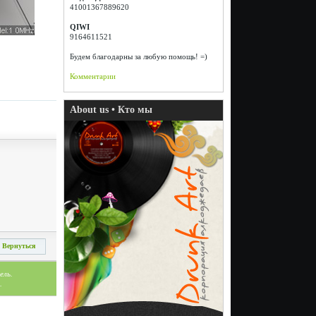
41001367889620
QIWI
9164611521
Будем благодарны за любую помощь! =)
Комментарии
About us • Кто мы
Вернуться
ель.
.