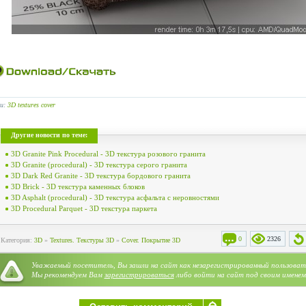
ги:
3D textures cover
Другие новости по теме:
3D Granite Pink Procedural - 3D текстура розового гранита
3D Granite (procedural) - 3D текстура серого гранита
3D Dark Red Granite - 3D текстура бордового гранита
3D Brick - 3D текстура каменных блоков
3D Asphalt (procedural) - 3D текстура асфальта с неровностями
3D Procedural Parquet - 3D текстура паркета
0
2326
Категория:
3D
»
Textures. Текстуры 3D
»
Cover. Покрытие 3D
Уважаемый посетитель, Вы зашли на сайт как незарегистрированный пользоват
Мы рекомендуем Вам
зарегистрироваться
либо войти на сайт под своим именем