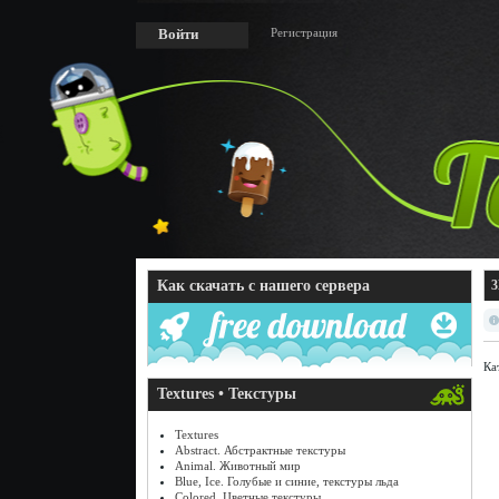
Регистрация
Войти
Как скачать с нашего сервера
3
Ка
Textures • Текстуры
Textures
Abstract. Абстрактные текстуры
Animal. Животный мир
Blue, Ice. Голубые и синие, текстуры льда
Colored. Цветные текстуры