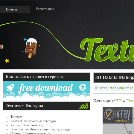
Регистрация
Войти
Как скачать с нашего сервера
3D Dakota Mahoga
Автор:
Yana Shoo
от
16
Категория:
3D
»
Tex
Textures • Текстуры
Textures
Abstract. Абстрактные текстуры
Animal. Животный мир
Blue, Ice. Голубые и синие, текстуры льда
Colored. Цветные текстуры