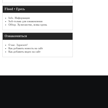
Flood • Ересь
Info. Информация
Soft-только для ознакомления
Offtop. Хулиганство, всяка хрень
Ознакомиться
О нас. Здрасьте!
Как добавить новость на сайт
Как добавить видео на сайт