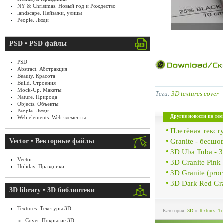
NY & Christmas. Новый год и Рождество
landscape. Пейзажи, улицы
People. Люди
PSD • PSD файлы
PSD
Abstract. Абстракция
Beauty. Красота
Build. Строения
Mock-Up. Макеты
Теги:
3D textures cover
Nature. Природа
Objects. Объекты
People. Люди
Другие новости по тем
Web elements. Web элементы
Плетёная тексту
Granite - бесшо
Vector • Векторные файлы
3D Uba Tuba - 
Vector
3D Granite Pink
Holiday. Праздники
3D Granite (pro
3D Dark Red Gra
3D library • 3D библиотеки
Textures. Текстуры 3D
Категория:
3D
»
Textures. 
Cover. Покрытие 3D