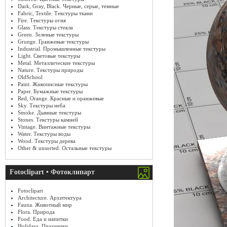
Dark, Gray, Black. Черные, серые, темные
Fabric, Textile. Текстуры ткани
Fire. Текстуры огня
Glass. Текстуры стекла
Green. Зеленые текстуры
Grunge. Гранжевые текстуры
Industrial. Промышленные текстуры
Light. Световые текстуры
Metal. Металлические текстуры
Nature. Текстуры природы
OldSchool
Paint. Живописные текстуры
Paper. Бумажные текстуры
Red, Orange. Красные и оранжевые
Sky. Текстуры неба
Smoke. Дымные текстуры
Stones. Текстуры камней
Vintage. Винтажные текстуры
Water. Текстуры воды
Wood. Текстуры дерева
Other & unsorted. Остальные текстуры
Fotoclipart • Фотоклипарт
Fotoclipart
Architecture. Архитектура
Fauna. Животный мир
Flora. Природа
Food. Еда и напитки
Holidays. Праздники