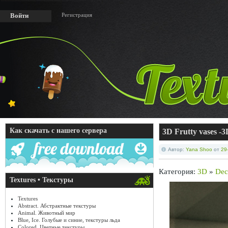
Регистрация
Войти
Как скачать с нашего сервера
3D Frutty vases 
Автор:
Yana Shoo
от
29
Категория:
3D
»
Dec
Textures • Текстуры
Textures
Abstract. Абстрактные текстуры
Animal. Животный мир
Blue, Ice. Голубые и синие, текстуры льда
Colored. Цветные текстуры