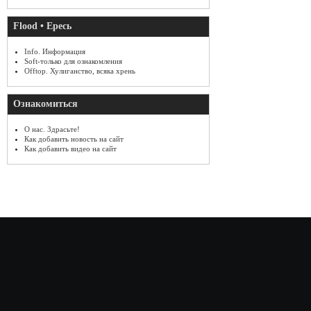
Flood • Ересь
Info. Информация
Soft-только для ознакомления
Offtop. Хулиганство, всяка хрень
Ознакомиться
О нас. Здрасьте!
Как добавить новость на сайт
Как добавить видео на сайт