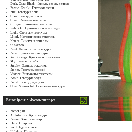
Dark, Gray, Black. Черные, серые, темные
Fabric, Textile. Текстуры ткани
Fire. Текстуры огня
Glass. Текстуры стекла
Green. Зеленые текстуры
Grunge. Гранжевые текстуры
Industrial. Промышленные текстуры
Light. Световые текстуры
Metal. Металлические текстуры
Nature. Текстуры природы
OldSchool
Paint. Живописные текстуры
Paper. Бумажные текстуры
Red, Orange. Красные и оранжевые
Sky. Текстуры неба
Smoke. Дымные текстуры
Stones. Текстуры камней
Vintage. Винтажные текстуры
Water. Текстуры воды
Wood. Текстуры дерева
Other & unsorted. Остальные текстуры
Fotoclipart • Фотоклипарт
Fotoclipart
Architecture. Архитектура
Fauna. Животный мир
Flora. Природа
Food. Еда и напитки
Holidays. Праздники