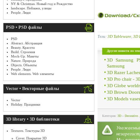
NY & Christmas. Новый год и Рождество
landscape. Пейзажи, улицы
People. Люди
PSD • PSD файлы
Теги:
3D Tableware
,
3D 
PSD
Abstract. Абстракция
Beauty. Красота
Другие новости по тем
Build. Строения
Mock-Up. Макеты
3D Samsung PS
Nature. Природа
Objects. Объекты
Samsung
People. Люди
3D Razer Lache
Web elements. Web элементы
3D Pro chair - 
3D Globe world
Vector • Векторные файлы
3D Brown Doors 
3D Models vases 
Vector
Holiday. Праздники
Категория:
3D
»
Decorative
3D library • 3D библиотеки
Уважае
Textures. Текстуры 3D
незарегист
Cover. Покрытие 3D
Мы рекоме