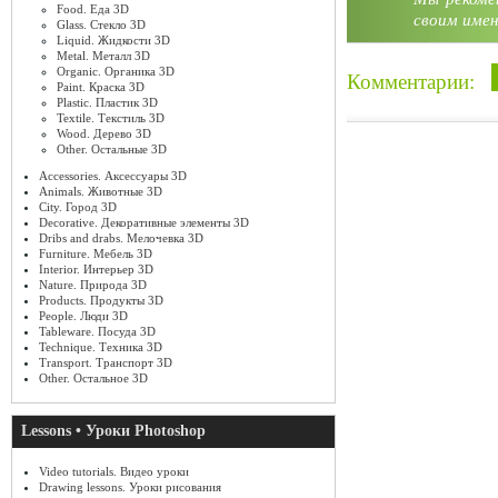
Food. Еда 3D
своим имен
Glass. Стекло 3D
Liquid. Жидкости 3D
Metal. Металл 3D
Organic. Органика 3D
Комментарии:
Paint. Краска 3D
Plastic. Пластик 3D
Textile. Текстиль 3D
Wood. Дерево 3D
Other. Остальные 3D
Accessories. Аксессуары 3D
Animals. Животные 3D
City. Город 3D
Decorative. Декоративные элементы 3D
Dribs and drabs. Мелочевка 3D
Furniture. Мебель 3D
Interior. Интерьер 3D
Nature. Природа 3D
Products. Продукты 3D
People. Люди 3D
Tableware. Посуда 3D
Technique. Техника 3D
Transport. Транспорт 3D
Other. Остальное 3D
Lessons • Уроки Photoshop
Video tutorials. Видео уроки
Drawing lessons. Уроки рисования