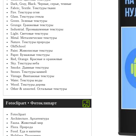
Dark, Gray, Black. Черные, серые, темные
Fabric, Textile. Текстуры ткани
Fire. Текстуры огня
Glass. Текстуры стекла
Green. Зеленые текстуры
Grunge. Гранжевые текстуры
Industrial. Промышленные текстуры
Light. Световые текстуры
Metal. Металлические текстуры
Nature. Текстуры природы
OldSchool
Paint. Живописные текстуры
Paper. Бумажные текстуры
Red, Orange. Красные и оранжевые
Sky. Текстуры неба
Smoke. Дымные текстуры
Stones. Текстуры камней
Vintage. Винтажные текстуры
Water. Текстуры воды
Wood. Текстуры дерева
Other & unsorted. Остальные текстуры
Fotoclipart • Фотоклипарт
Fotoclipart
Architecture. Архитектура
Fauna. Животный мир
Flora. Природа
Food. Еда и напитки
Holidays. Праздники