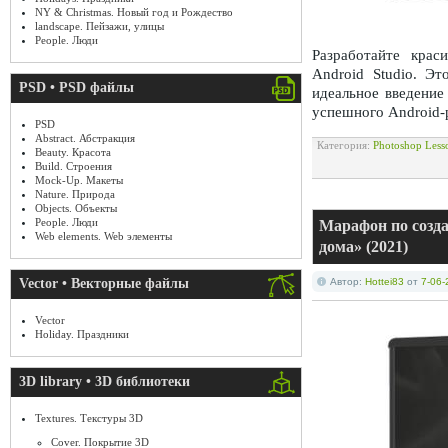
NY & Christmas. Новый год и Рождество
landscape. Пейзажи, улицы
People. Люди
Разработайте крас
Android Studio. Э
PSD • PSD файлы
идеальное введение
успешного Android-
PSD
Abstract. Абстракция
Категория:
Photoshop Less
Beauty. Красота
Build. Строения
Mock-Up. Макеты
Nature. Природа
Objects. Объекты
People. Люди
Марафон по созд
Web elements. Web элементы
дома» (2021)
Vector • Векторные файлы
Автор:
Hottei83
от
7-06-
Vector
Holiday. Праздники
3D library • 3D библиотеки
Textures. Текстуры 3D
Cover. Покрытие 3D