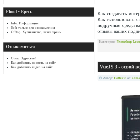
Flood • Ересь
Как создавать инте
Как использовать с
Info. Информация
подручные средства
Soft-только для ознакомления
отзывы ваших подпи
Offtop. Хулиганство, всяка хрень
Категория:
Photoshop Less
Ознакомиться
О нас. Здрасьте!
Как добавить новость на сайт
VueJS 3 - освой в
Как добавить видео на сайт
Автор:
Hottei83
от
7-06-