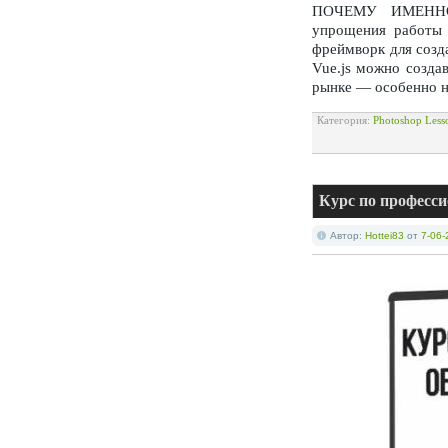
ПОЧЕМУ ИМЕННО 
упрощения работы f
фреймворк для созд
Vue.js можно созда
рынке — особенно н
Категория:
Photoshop Less
Курс по професси
Автор:
Hottei83
от
7-06-