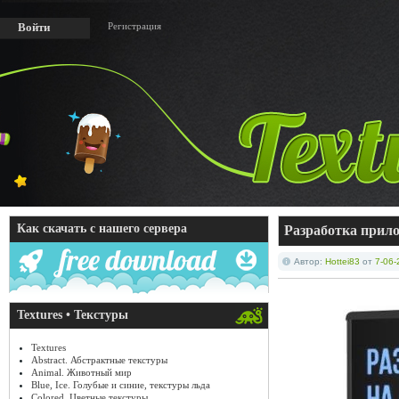
Регистрация
Войти
Как скачать с нашего сервера
Разработка прило
Автор:
Hottei83
от
7-06-
Textures • Текстуры
Textures
Abstract. Абстрактные текстуры
Animal. Животный мир
Blue, Ice. Голубые и синие, текстуры льда
Colored. Цветные текстуры