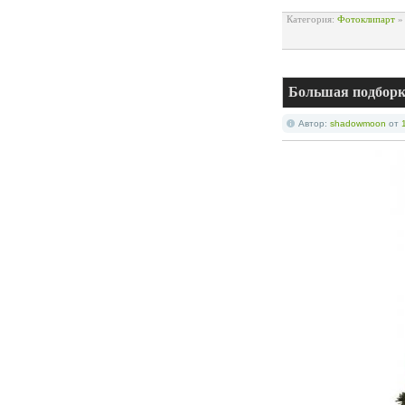
Категория:
Фотоклипарт
Большая подборк
Автор:
shadowmoon
от