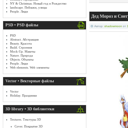
NY & Christmas. Новый год и Рождество
landscape. Пейзажи, улицы
People. Люди
Дед Мороз и Снег
PSD • PSD файлы
Автор:
shadowmoon
от
PSD
Abstract. Абстракция
Beauty. Красота
Build. Строения
Mock-Up. Макеты
Nature. Природа
Objects. Объекты
People. Люди
Web elements. Web элементы
Vector • Векторные файлы
Vector
Holiday. Праздники
3D library • 3D библиотеки
Textures. Текстуры 3D
Cover. Покрытие 3D