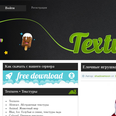
Регистрация
Войти
Как скачать с нашего сервера
Елочные игрушки
Автор:
shadowmoon
от
Textures • Текстуры
Textures
Abstract. Абстрактные текстуры
Animal. Животный мир
Blue, Ice. Голубые и синие, текстуры льда
Colored. Цветные текстуры