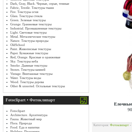
Dark, Gray, Black. Черные, серые, темные
Fabric, Textile. Текстуры ткани
Fire. Текстуры огня
Glass. Текстуры стекла
Green. Зеленые текстуры
Grunge. Гранжевые текстуры
Industrial. Промышленные текстуры
Light. Световые текстуры
Metal. Металлические текстуры
Nature. Текстуры природы
OldSchool
Paint. Живописные текстуры
Paper. Бумажные текстуры
Red, Orange. Красные и оранжевые
Sky. Текстуры неба
Smoke. Дымные текстуры
Stones. Текстуры камней
Vintage. Винтажные текстуры
Water. Текстуры воды
Wood. Текстуры дерева
Other & unsorted. Остальные текстуры
Fotoclipart • Фотоклипарт
Елочные
90
Fotoclipart
Architecture. Архитектура
Fauna. Животный мир
Flora. Природа
Категория:
Фотоклипарт
Food. Еда и напитки
Holidays. Праздники