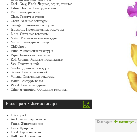
Dark, Gray, Black. Черные, серые, темные
Fabric, Textile. Текстуры ткани
Fire. Текстуры огня
Glass. Текстуры стекла
Green. Зеленые текстуры
Grunge. Гранжевые текстуры
Industrial. Промышленные текстуры
Light. Световые текстуры
Metal. Металлические текстуры
Nature. Текстуры природы
OldSchool
Paint. Живописные текстуры
Paper. Бумажные текстуры
Red, Orange. Красные и оранжевые
Sky. Текстуры неба
Smoke. Дымные текстуры
Stones. Текстуры камней
Vintage. Винтажные текстуры
Water. Текстуры воды
Wood. Текстуры дерева
Other & unsorted. Остальные текстуры
Fotoclipart • Фотоклипарт
Fotoclipart
Architecture. Архитектура
Категория:
Фотоклипарт
Fauna. Животный мир
Flora. Природа
Food. Еда и напитки
Holidays. Праздники