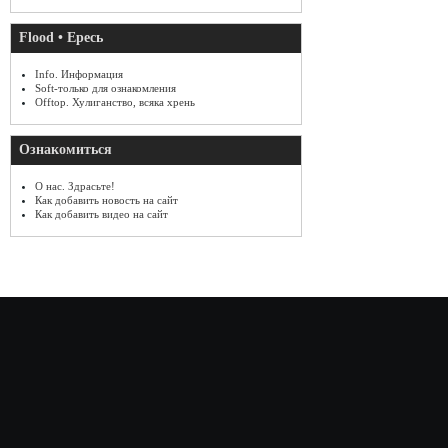
Flood • Ересь
Info. Информация
Soft-только для ознакомления
Offtop. Хулиганство, всяка хрень
Ознакомиться
О нас. Здрасьте!
Как добавить новость на сайт
Как добавить видео на сайт