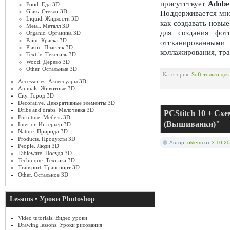
присутствует
Adobe
Food. Еда 3D
Glass. Стекло 3D
Поддерживается мн
Liquid. Жидкости 3D
как создавать новы
Metal. Металл 3D
для создания фот
Organic. Органика 3D
Paint. Краска 3D
отсканированными
Plastic. Пластик 3D
коллажирования, тра
Textile. Текстиль 3D
Wood. Дерево 3D
Other. Остальные 3D
Категория:
Soft-только дл
Accessories. Аксессуары 3D
Animals. Животные 3D
City. Город 3D
Decorative. Декоративные элементы 3D
Dribs and drabs. Мелочевка 3D
PCStitch 10 + С
Furniture. Мебель 3D
(Вышиванки)"
Interior. Интерьер 3D
Nature. Природа 3D
Products. Продукты 3D
Автор:
oklerm
от
3-10-20
People. Люди 3D
Tableware. Посуда 3D
Technique. Техника 3D
Transport. Транспорт 3D
Other. Остальное 3D
Lessons • Уроки Photoshop
Video tutorials. Видео уроки
Drawing lessons. Уроки рисования