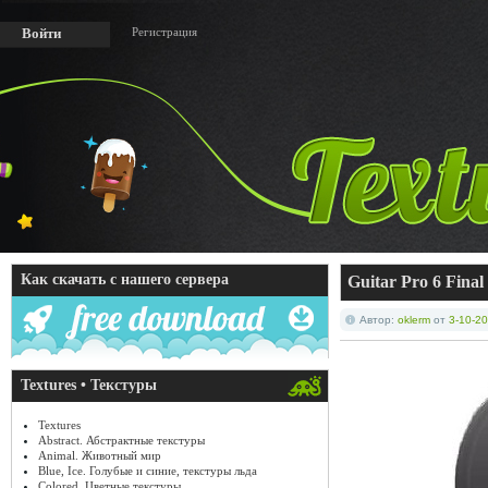
Регистрация
Войти
Как скачать с нашего сервера
Guitar Pro 6 Fina
Автор:
oklerm
от
3-10-20
Textures • Текстуры
Textures
Abstract. Абстрактные текстуры
Animal. Животный мир
Blue, Ice. Голубые и синие, текстуры льда
Colored. Цветные текстуры