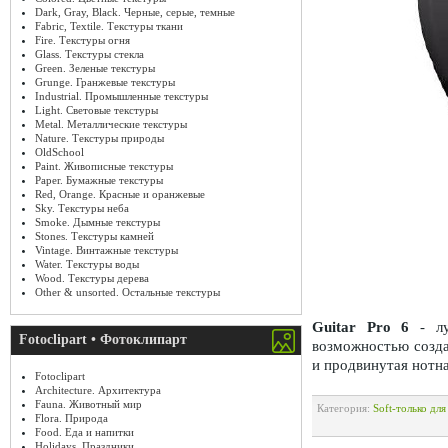
Dark, Gray, Black. Черные, серые, темные
Fabric, Textile. Текстуры ткани
Fire. Текстуры огня
Glass. Текстуры стекла
Green. Зеленые текстуры
Grunge. Гранжевые текстуры
Industrial. Промышленные текстуры
Light. Световые текстуры
Metal. Металлические текстуры
Nature. Текстуры природы
OldSchool
Paint. Живописные текстуры
Paper. Бумажные текстуры
Red, Orange. Красные и оранжевые
Sky. Текстуры неба
Smoke. Дымные текстуры
Stones. Текстуры камней
Vintage. Винтажные текстуры
Water. Текстуры воды
Wood. Текстуры дерева
Other & unsorted. Остальные текстуры
Guitar Pro 6
- лу
Fotoclipart • Фотоклипарт
возможностью созда
и продвинутая нотна
Fotoclipart
Architecture. Архитектура
Fauna. Животный мир
Категория:
Soft-только дл
Flora. Природа
Food. Еда и напитки
Holidays. Праздники