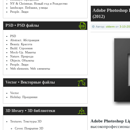
NY & Christmas. Новый год и Рождество
landscape. Пейзажи, улицы
Adobe Photoshop 
People. Люди
(2012)
PSD • PSD файлы
Автор:
oklerm
от
3-10-20
PSD
Abstract. Абстракция
Beauty. Красота
Build. Строения
Mock-Up. Макеты
Nature. Природа
Objects. Объекты
People. Люди
Web elements. Web элементы
Vector • Векторные файлы
Vector
Holiday. Праздники
3D library • 3D библиотеки
Adobe Photoshop L
Textures. Текстуры 3D
высокопрофессиона
Cover. Покрытие 3D