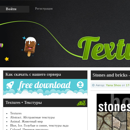
Регистрация
Войти
Как скачать с нашего сервера
Stones and brick
Автор:
Yana Shoo
от
17
Textures • Текстуры
Textures
Abstract. Абстрактные текстуры
Animal. Животный мир
Blue, Ice. Голубые и синие, текстуры льда
Colored. Цветные текстуры