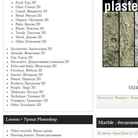
Food. Еда 3D
Glass. Стекло 3D
Liquid. Жидкости 3D
Metal. Металл 3D
Organic. Органика 3D
Paint. Краска 3D
Plastic. Пластик 3D
Textile. Текстиль 3D
Wood. Дерево 3D
Other. Остальные 3D
Accessories. Аксессуары 3D
Animals. Животные 3D
City. Город 3D
Decorative. Декоративные элементы 3D
Dribs and drabs. Мелочевка 3D
Furniture. Мебель 3D
Interior. Интерьер 3D
Nature. Природа 3D
Products. Продукты 3D
1024
People. Люди 3D
Tableware. Посуда 3D
Technique. Техника 3D
Категория:
Textures
»
Ston
Transport. Транспорт 3D
Other. Остальное 3D
Lessons • Уроки Photoshop
Marble - бесшов
Video tutorials. Видео уроки
Автор:
Yana Shoo
от
17
Drawing lessons. Уроки рисования