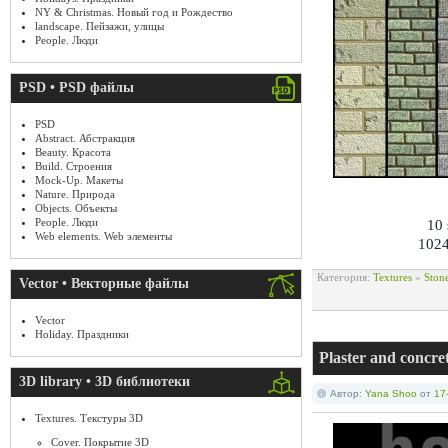
NY & Christmas. Новый год и Рождество
landscape. Пейзажи, улицы
People. Люди
PSD • PSD файлы
PSD
Abstract. Абстракция
Beauty. Красота
Build. Строения
Mock-Up. Макеты
Nature. Природа
Objects. Объекты
People. Люди
10 
Web elements. Web элементы
1024
Категория:
Textures
»
Ston
Vector • Векторные файлы
Vector
Holiday. Праздники
Plaster and conc
3D library • 3D библиотеки
Автор:
Yana Shoo
от
17
Textures. Текстуры 3D
Cover. Покрытие 3D