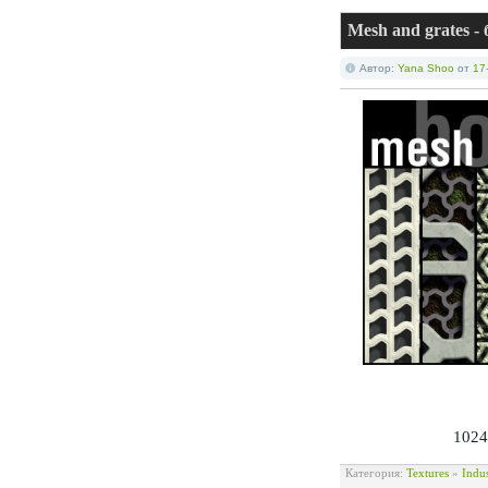
Mesh and grates 
Автор:
Yana Shoo
от
17
1024
Категория:
Textures
»
Indu