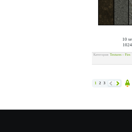
10 se
1024
Категория:
Textures
»
Fire
1
2
3
Наза
Впе
Наве
д
ред
рх