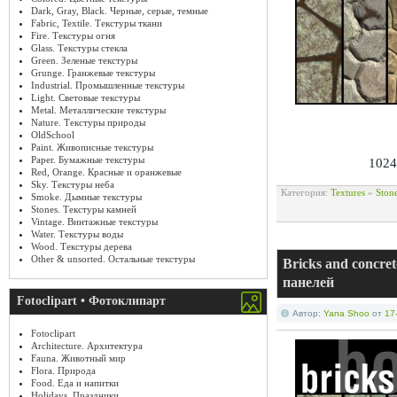
Dark, Gray, Black. Черные, серые, темные
Fabric, Textile. Текстуры ткани
Fire. Текстуры огня
Glass. Текстуры стекла
Green. Зеленые текстуры
Grunge. Гранжевые текстуры
Industrial. Промышленные текстуры
Light. Световые текстуры
Metal. Металлические текстуры
Nature. Текстуры природы
OldSchool
Paint. Живописные текстуры
Paper. Бумажные текстуры
1024
Red, Orange. Красные и оранжевые
Sky. Текстуры неба
Категория:
Textures
»
Ston
Smoke. Дымные текстуры
Stones. Текстуры камней
Vintage. Винтажные текстуры
Water. Текстуры воды
Wood. Текстуры дерева
Other & unsorted. Остальные текстуры
Bricks and concr
панелей
Fotoclipart • Фотоклипарт
Автор:
Yana Shoo
от
17
Fotoclipart
Architecture. Архитектура
Fauna. Животный мир
Flora. Природа
Food. Еда и напитки
Holidays. Праздники