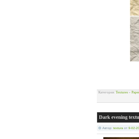
Категория:
Textures
»
Pape
Dark evening textu
Автор:
textura
от
9-02-2