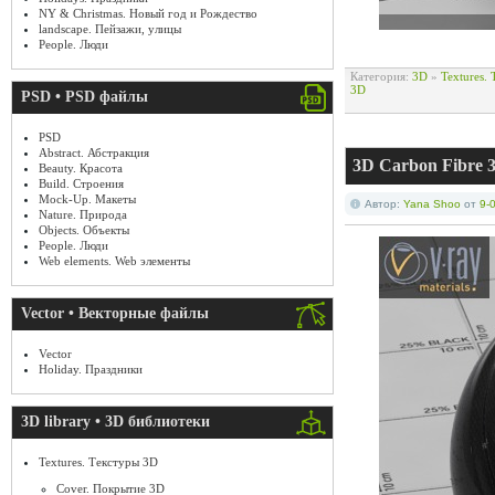
NY & Christmas. Новый год и Рождество
landscape. Пейзажи, улицы
People. Люди
Категория:
3D
»
Textures.
3D
PSD • PSD файлы
PSD
Abstract. Абстракция
3D Carbon Fibre 3
Beauty. Красота
Build. Строения
Mock-Up. Макеты
Автор:
Yana Shoo
от
9-
Nature. Природа
Objects. Объекты
People. Люди
Web elements. Web элементы
Vector • Векторные файлы
Vector
Holiday. Праздники
3D library • 3D библиотеки
Textures. Текстуры 3D
Cover. Покрытие 3D