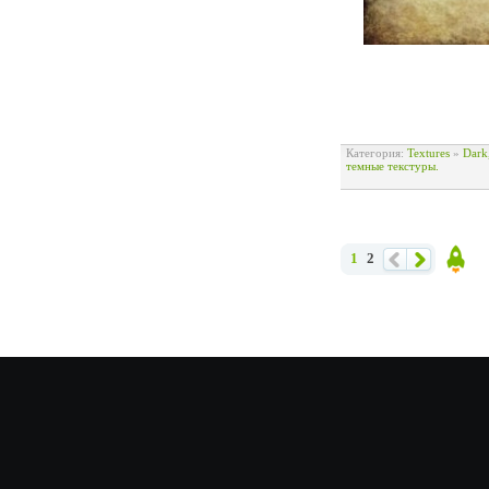
Категория:
Textures
»
Dark
темные текстуры.
1
2
Наза
Впе
Наве
д
ред
рх