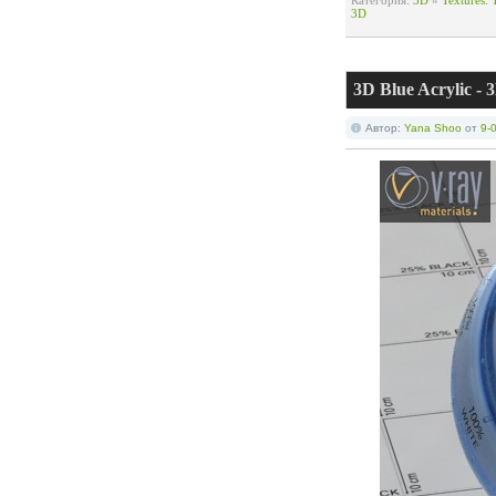
Категория:
3D
»
Textures.
3D
3D Blue Acrylic -
Автор:
Yana Shoo
от
9-