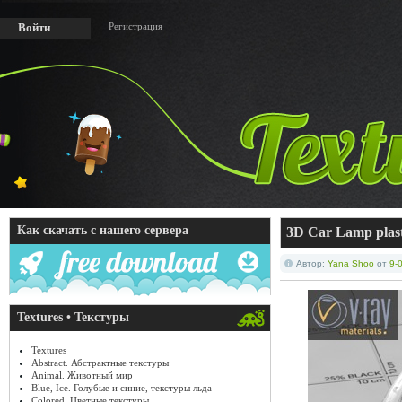
Регистрация
Войти
Как скачать с нашего сервера
3D Car Lamp plast
Автор:
Yana Shoo
от
9-
Textures • Текстуры
Textures
Abstract. Абстрактные текстуры
Animal. Животный мир
Blue, Ice. Голубые и синие, текстуры льда
Colored. Цветные текстуры