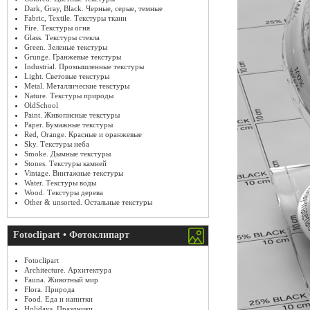
Dark, Gray, Black. Черные, серые, темные
Fabric, Textile. Текстуры ткани
Fire. Текстуры огня
Glass. Текстуры стекла
Green. Зеленые текстуры
Grunge. Гранжевые текстуры
Industrial. Промышленные текстуры
Light. Световые текстуры
Metal. Металлические текстуры
Nature. Текстуры природы
OldSchool
Paint. Живописные текстуры
Paper. Бумажные текстуры
Red, Orange. Красные и оранжевые
Sky. Текстуры неба
Smoke. Дымные текстуры
Stones. Текстуры камней
Vintage. Винтажные текстуры
Water. Текстуры воды
Wood. Текстуры дерева
Other & unsorted. Остальные текстуры
Fotoclipart • Фотоклипарт
Fotoclipart
Architecture. Архитектура
Fauna. Животный мир
Flora. Природа
Food. Еда и напитки
Holidays. Праздники