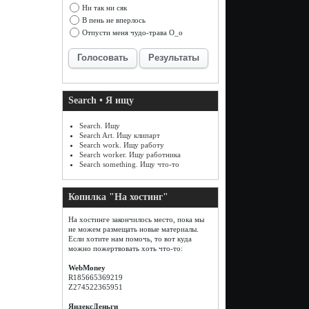
Ни так ни сяк
В пень не вперлось
Отпусти меня чудо-трава О_о
Голосовать
Результаты
Search • Я ищу
Search. Ищу
Search Art. Ищу клипарт
Search work. Ищу работу
Search worker. Ищу работника
Search something. Ищу что-то
Копилка "На хостинг"
На хостинге закончилось место, пока мы
не можем размещать новые материалы.
Если хотите нам помочь, то вот куда
можно пожертвовать хоть что-то:
WebMoney
R185665369219
Z274522365951
ЯндексДеньги