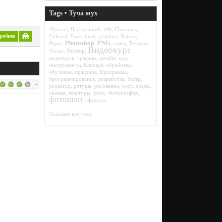
Tags • Туча мух
cdr
Abstract
,
Backgrounds
,
,
Christmas
,
Colored
,
Fotoclipart
,
graphics
,
Nature
,
робнее
Photoshop
PNG
Paper
,
,
,
raster
,
Textures
,
Видеокурс
Вектор
Vector
,
,
,
видеоурок
,
графика
,
дизайн
,
еда
,
инструменты
,
Клипарт
,
обработка
,
обучение
,
праздник
,
Программа
,
программирование
,
разработка
,
Растр
,
редактор
,
ретушь
,
рисование
,
софт
,
схема
,
съемка
,
текстуры
,
фото
,
Фотография
,
фотошоп
,
эффекты
Показать все теги