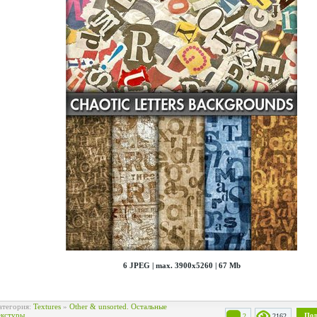
6 JPEG | max. 3900x5260 | 67 Mb
атегория:
Textures
»
Other & unsorted. Остальные
екстуры.
Под
2
2162