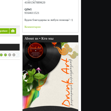
41001367889620
QIWI
9164611521
Будем благодарны за любую помощь! =)
Комментарии
робнее
About us • Кто мы