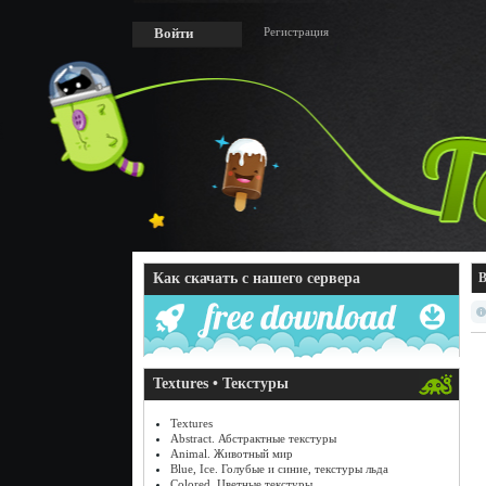
Регистрация
Войти
Как скачать с нашего сервера
B
Textures • Текстуры
Textures
Abstract. Абстрактные текстуры
Animal. Животный мир
Blue, Ice. Голубые и синие, текстуры льда
Colored. Цветные текстуры