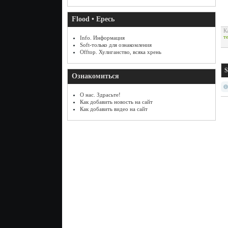
Flood • Ересь
К
т
Info. Информация
Soft-только для ознакомления
Offtop. Хулиганство, всяка хрень
S
Ознакомиться
О нас. Здрасьте!
Как добавить новость на сайт
Как добавить видео на сайт