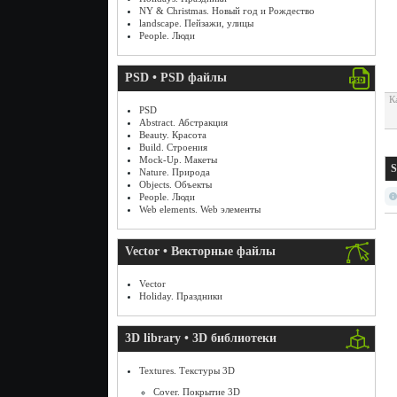
NY & Christmas. Новый год и Рождество
landscape. Пейзажи, улицы
People. Люди
PSD • PSD файлы
К
PSD
Abstract. Абстракция
Beauty. Красота
Build. Строения
Mock-Up. Макеты
S
Nature. Природа
Objects. Объекты
People. Люди
Web elements. Web элементы
Vector • Векторные файлы
Vector
Holiday. Праздники
3D library • 3D библиотеки
Textures. Текстуры 3D
Cover. Покрытие 3D