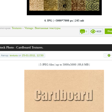
6 JPG | >5000*7000 px | 245 mb
атегория:
Textures
»
Vintage. Винтажные текстуры.
Под
0
4028
tock Photo - Cardboard Textures.
Автор:
textura
от
25-01-2011, 12:50
| 5 JPEG files | up to 5000x5000 | 89,6 MB |