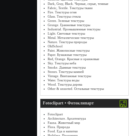
Dark, Gray, Black. Черные, серые, темные
Fabric, Textile. Текстуры ткани
Fire. Текстуры огня
Glass. Текстуры стекла
Green. Зеленые текстуры
Grunge. Гранжевые текстуры
Industrial. Промышленные текстуры
Light. Световые текстуры
Metal. Металлические текстуры
Nature. Текстуры природы
OldSchool
Paint. Живописные текстуры
Paper. Бумажные текстуры
Red, Orange. Красные и оранжевые
Sky. Текстуры неба
Smoke. Дымные текстуры
Stones. Текстуры камней
Vintage. Винтажные текстуры
Water. Текстуры воды
Wood. Текстуры дерева
Other & unsorted. Остальные текстуры
Fotoclipart • Фотоклипарт
Fotoclipart
Architecture. Архитектура
Fauna. Животный мир
Flora. Природа
Food. Еда и напитки
Holidays. Праздники