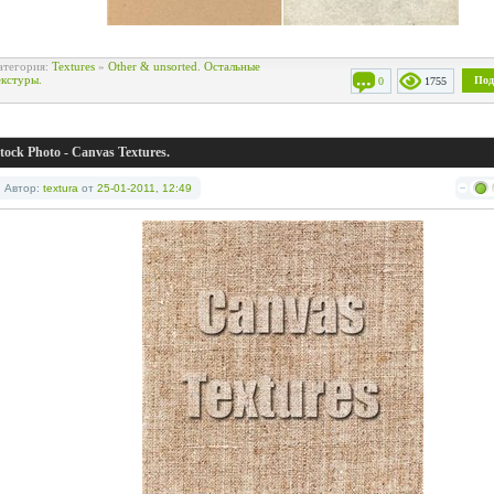
атегория:
Textures
»
Other & unsorted. Остальные
екстуры.
Под
0
1755
tock Photo - Canvas Textures.
Автор:
textura
от
25-01-2011, 12:49