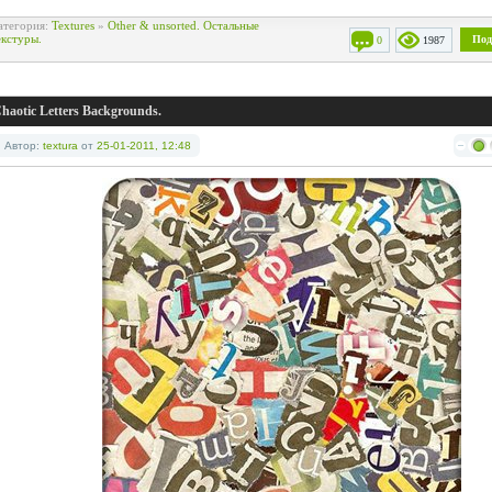
атегория:
Textures
»
Other & unsorted. Остальные
екстуры.
Под
0
1987
haotic Letters Backgrounds.
Автор:
textura
от
25-01-2011, 12:48